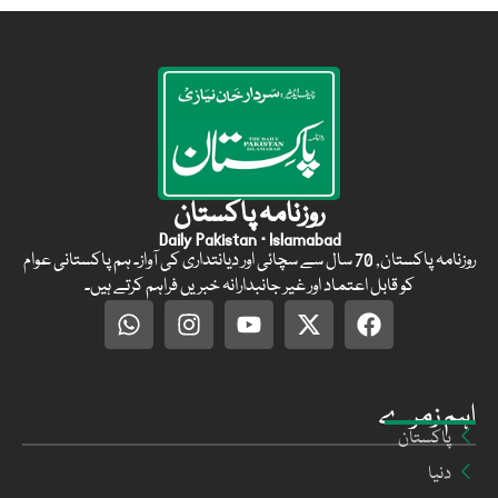
روزنامہ پاکستان
Daily Pakistan · Islamabad
روزنامہ پاکستان, 70 سال سے سچائی اور دیانتداری کی آواز۔ ہم پاکستانی عوام
کو قابل اعتماد اور غیر جانبدارانہ خبریں فراہم کرتے ہیں۔
اہم زمرے
پاکستان
دنیا