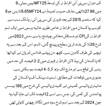
نہیں ہوئی۔8MFY25کے دوران سی پی آئی افراط زر کی اوسط
5.85%رہی جو 8MFY24میں 27.96%تھی۔عارف حبیب لمیٹڈ نے
کہا کہ ستمبر 2015کے بعد فروری کی سی پی آئی ریڈنگ سب سے
کم ہے۔پاکستان میں افراط زر خاص طور پر حالیہ برسوں میں ایک اہم
اور مستقل معاشی چیلنج رہا ہے۔ مئی 2023میں،CPIافراط زر کی
شرح 38% کی بلند ترین سطح پر پہنچ گئی۔ تاہم، اس کے بعد سے یہ
نیچے کی طرف گامزن ہے۔کچھ دن پہلے،فنانس ڈویژن نے کہا تھا
کہ پاکستان کی ہیڈ لائن افراط زر فروری میں 2-3 فیصد کی حد میں
رہنے کی توقع ہے اور مارچ تک بڑھ کر 3-4 فیصد ہو سکتی ہے۔
جنوری میں،توقعات کے مطابق، اسٹیٹ بینک آف پاکستان کی
مانیٹری پالیسی کمیٹی نے کلیدی پالیسی کی شرح میں 100 بیسس
پوائنٹس کی کمی کی، جس سے اسے 12فیصد تک لے جایا گیا۔یہ
جون 2024کے بعد سے اہم شرح سود میں لگاتار چھٹی کٹوتی تھی