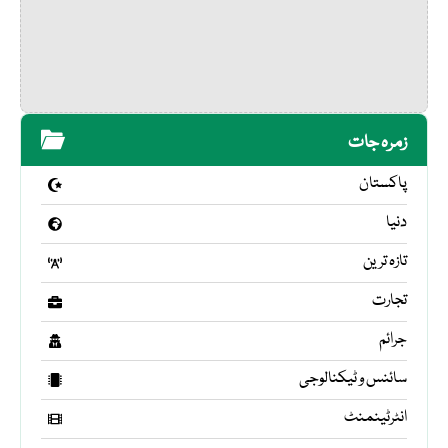
زمرہ جات
پاکستان
دنیا
تازہ ترین
تجارت
جرائم
سائنس و ٹیکنالوجی
انٹرٹینمنٹ