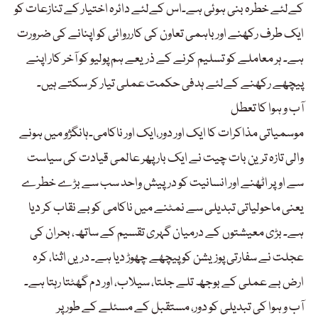
کےلئے خطرہ بنی ہوئی ہے۔اس کےلئے دائرہ اختیار کے تنازعات کو
ایک طرف رکھنے اور باہمی تعاون کی کارروائی کو اپنانے کی ضرورت
ہے۔ ہر معاملے کو تسلیم کرنے کے ذریعے ہم پولیو کو آخر کار اپنے
پیچھے رکھنے کےلئے ہدفی حکمت عملی تیار کر سکتے ہیں۔
آب و ہوا کا تعطل
موسمیاتی مذاکرات کا ایک اور دور،ایک اور ناکامی۔ہانگژو میں ہونے
والی تازہ ترین بات چیت نے ایک بار پھر عالمی قیادت کی سیاست
سے اوپر اٹھنے اور انسانیت کو درپیش واحد سب سے بڑے خطرے
یعنی ماحولیاتی تبدیلی سے نمٹنے میں ناکامی کو بے نقاب کر دیا
ہے۔ بڑی معیشتوں کے درمیان گہری تقسیم کے ساتھ، بحران کی
عجلت نے سفارتی پوزیشن کو پیچھے چھوڑ دیا ہے۔ دریں اثنا، کرہ
ارض بے عملی کے بوجھ تلے جلتا، سیلاب، اور دم گھٹتا رہتا ہے۔
آب و ہوا کی تبدیلی کو دور، مستقبل کے مسئلے کے طور پر