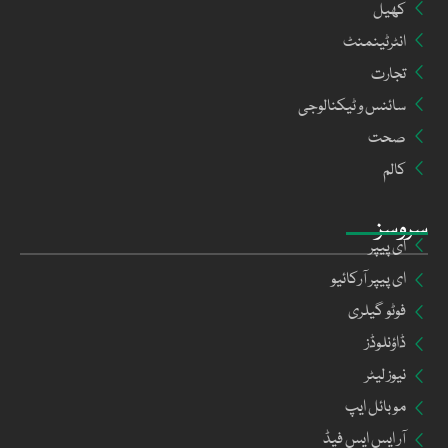
کھیل
انٹرٹینمنٹ
تجارت
سائنس و ٹیکنالوجی
صحت
کالم
سروسز
ای پیپر
ای پیپر آرکائیو
فوٹو گیلری
ڈاؤنلوڈز
نیوز لیٹر
موبائل ایپ
آر ایس ایس فیڈ