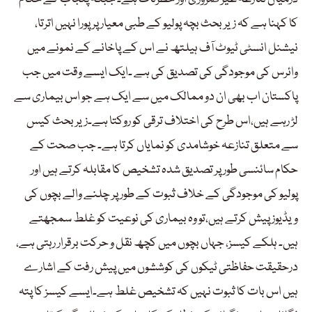
کا کہنا ہے کہ زیر بحث بچہ پولیو کے طبی معیار پر پورا نہیں اترتا،
نیشنل انسٹی ٹیوٹ آف ہیلتھ نے اس کے پاخانے کے نمونے میں
وائرس کی موجودگی کی تصدیق کی ہے ۔ایک ایسے وقت میں جب
پاکستان اب بھی ان دو ممالک میں سے ایک ہے جو اس بیماری سے
لڑ رہے ہیں،اس طرح کی اختلاف ترقی کو روکتا ہے۔زیربحث کیس
سے متعلق تنازعہ خوشامدی کو نمایاں کرتا ہے۔ جب صحت کے
حکام سائنسی طور پر تصدیق شدہ تشخیص کا مقابلہ کرتے ہیں اور
پولیو کی موجودگی کے خلاف ثبوت کے طور پر چلنے والے بچوں کی
ویڈیوز پیش کرتے ہیں،تو وہ بیماری کی نوعیت کو غلط سمجھتے
ہیں۔ ہلکے کیسز، جہاں بچوں میں کچھ نقل و حرکت برقرار رہتی ہے،
درحقیقت حفاظتی ٹیکوں کی کوششوں میں پیش رفت کے اشارے
ہیں اس بات کا ثبوت نہیں کہ تشخیص غلط ہے۔ایسے کیسز کا پتہ