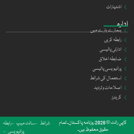
اشتہارات
ادارہ
ہمارے بارے میں
رابطہ کریں
ادارتی پالیسی
ضابطہ اخلاق
پرائیویسی پالیسی
استعمال کی شرائط
اصلاحات و تردید
کریئرز
کاپی رائٹ © 2026 روزنامہ پاکستان۔ تمام
شرائط
سائٹ میپ
رابطہ
حقوق محفوظ ہیں۔
پرائیویسی