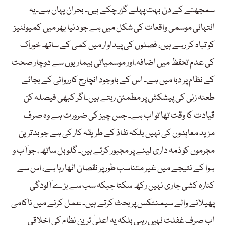
سمجھنے کے دن بہت پہلے گزر چکے ہیں۔ بحران یہاں ہے۔یہ
انتہائی موسمی واقعات کی شکل میں ہے جو دنیا بھر میں کمیونٹیز
کو تباہ کر رہے ہیں، فصلوں کی پیداوار میں کمی کے ساتھ خوراک
کی عدم تحفظ میں اضافہ،اور موسمیاتی بیماریوں سے دوچار صحت
کے نظام پر دبا میں ہے۔ اس کے باوجود انچارج کارروائی کے بجائے
طعنہ زنی کی پیشکش پر مطمئن رہتے ہیں۔اگر کبھی فیصلہ کن
قیادت کا وقت تھا تو اب ہے۔ جس چیز کی ضرورت ہے وہ صرف
مزید معاہدوں کی نہیں بلکہ نفاذ کے طریقہ کار کی ہے جو بدترین
مجرموں کو ذمہ داری لینے پر مجبور کرتے ہیں۔ گلوبل ساتھ، جو آب و
ہوا کے نتیجے میں غیر متناسب طور پر نقصان اٹھا رہا ہے، اس سے
کنارہ کشی جاری نہیں رکھ سکتا جبکہ سب سے بڑے آلودگی
پھیلانے والے سیمنٹکس پر بحث کرتے ہیں۔ عمل کرنے میں ناکامی
اب صرف غفلت نہیں رہی بلکہ یہ اعلیٰ ترین نظام کی اخلاقی