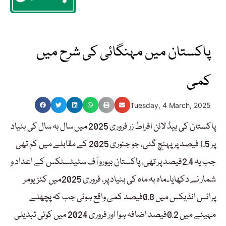
پاکستان میں مہنگائی کی شرح میں
کمی
Tuesday, 4 March, 2025
پاکستان کی ہیڈ لائن افراط زر فروری 2025 میں سال بہ سال کی بنیاد
پر 1.5 فیصد پر پہنچ گئی، جو جنوری 2025 کے مقابلے میں کم تھی
جب یہ 2.4فیصد پر تھی، پاکستان بیورو آف سٹیٹسٹکس کے اعداد و
شمار نے دکھایا۔ماہ بہ ماہ کی بنیاد پر، فروری 2025میں کنزیومر
پرائس انڈیکس میں 0.8فیصد کمی واقع ہوئی جب کہ پچھلے
مہینے میں 0.2فیصد اضافہ ہوا اور فروری 2024 میں کوئی تبدیلی