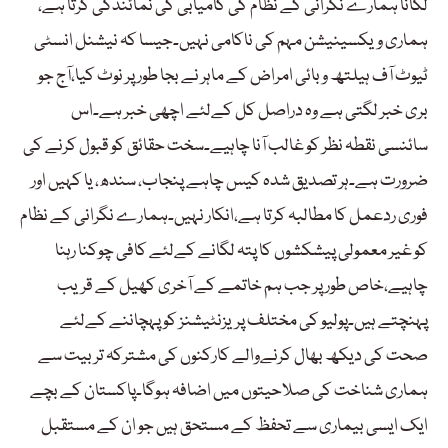
لگانا ہمارے نگرانی کے نظام کی کامیابی کی نمائندگی کرتا ہے،
ہماری ویکسینیشن مہم کی ناکامی نہیں۔جیسا کہ نیشنل انسٹی
ٹیوٹ آف ہیلتھ وبائی امراض کے ماہر نے بجا طور پر نوٹ کیا،آج جو
بری خبر لگتی ہے وہ دراصل کل کےلئے اچھی خبر ہے۔اس
سائنسی نقطہ نظر کو غالب آنا چاہیے۔سخت حقائق کو قبول کرنے کی
ضرورت ہے۔ہر تصدیق شدہ کیس چاہے پنجاب، سندھ، یا کہیں اور
فوری ردعمل کا مطالبہ کرتا ہے،انکار نہیں۔ہمارے نگرانی کے نظام
کو غیر معمولی پیشکشوں کا پتہ لگانے کےلئے کافی چوکنا رہنا
چاہیے،خاص طور پر جب ہم خاتمے کے آخری کھیل کے قریب
پہنچتے ہیں۔پولیو کی مختلف پریزنٹیشنز کو پہچاننے کےلئے
صحت کی دیکھ بھال کرنےوالے کارکنوں کی مشترکہ تربیت سے
ہماری شناخت کی صلاحیتوں میں اضافہ ہوگا۔پاکستان کے بچے
ایک ایسی بیماری سے تحفظ کے مستحق ہیں جو ان کے مستقبل