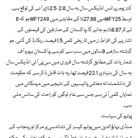
کنزیومر پرائس انڈیکس سال بہ سال 2.0-2.5%پر آنے کی توقع ہے،
جو کہ 8MFY24میں 27.96%کے مقابلے میں 8MFY25اوسط
لےکر 6.07%ہو جائے گا۔پاکستان کے صارفین کی قیمتوں کے
اشاریے کی افراط زر میں تاریخی کمی 1.5فیصد ریکارڈ کی گئی، جو
گزشتہ ساڑھے 9سالوں میں سب سے کم ہے۔پاکستان بیورو آف
شماریات کے مطابق گزشتہ سال فروری میں سی پی آئی انڈیکس سال
بہ سال کی بنیاد پر 23.1فیصد تھا۔یہ بات قابل ذکر ہے کہ حکومت
کی دانشمندانہ معاشی پالیسیوں کے نتیجے میں مہنگائی میں
نمایاں کمی آئی ہے جس سے عام لوگوں کو راحت کی سانس ملی
ہے۔
پولیو کی سیاست
منڈی بہاﺅالدین میں پولیو کیسز کی نشاندہی پر مرکز اور پنجاب کے
درمیان تنازعہ غیر ضروری اور خطرناک ہے۔ جبکہ پنجاب کے حکام