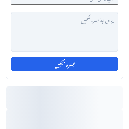
تبصرہ بھیجیں