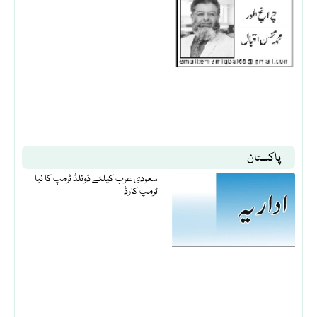
پاکستان
سعودی عرب کیلئے ڈونلڈ ٹرمپ کا نیا
ٹرمپ کارڈ