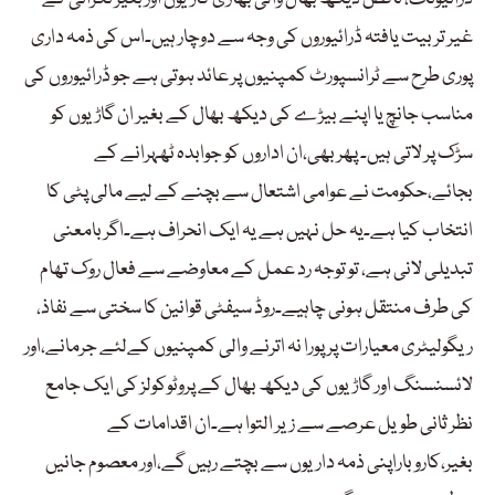
غیر تربیت یافتہ ڈرائیوروں کی وجہ سے دوچار ہیں۔اس کی ذمہ داری
پوری طرح سے ٹرانسپورٹ کمپنیوں پر عائد ہوتی ہے جو ڈرائیوروں کی
مناسب جانچ یا اپنے بیڑے کی دیکھ بھال کے بغیر ان گاڑیوں کو
سڑک پر لاتی ہیں۔ پھر بھی،ان اداروں کو جوابدہ ٹھہرانے کے
بجائے،حکومت نے عوامی اشتعال سے بچنے کے لیے مالی پٹی کا
انتخاب کیا ہے۔یہ حل نہیں ہے یہ ایک انحراف ہے۔اگر بامعنی
تبدیلی لانی ہے، تو توجہ رد عمل کے معاوضے سے فعال روک تھام
کی طرف منتقل ہونی چاہیے۔روڈ سیفٹی قوانین کا سختی سے نفاذ،
ریگولیٹری معیارات پر پورا نہ اترنے والی کمپنیوں کےلئے جرمانے،اور
لائسنسنگ اور گاڑیوں کی دیکھ بھال کے پروٹوکولز کی ایک جامع
نظر ثانی طویل عرصے سے زیر التوا ہے۔ان اقدامات کے
بغیر،کاروباراپنی ذمہ داریوں سے بچتے رہیں گے،اور معصوم جانیں