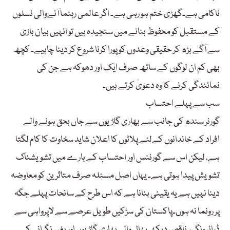
ناکامی ہے۔گھڑی ختم ہو رہی ہے۔ اگر عالمی رہنما آنےوالی نسلوں
کے مستقبل کو محفوظ بنانے میں سنجیدہ ہیں تو انہیں بیان بازی
سے آگے بڑھ کر حقیقی وعدوں کو پورا کرنا شروع کر دینا چاہیے۔ کچھ
بھی کم ان لوگوں کے ساتھ صرف ایک اور دھوکہ ہے جن کی
نمائندگی کرنے کا وہ دعویٰ کرتے ہیں۔
سب سے پہلے احتساب
گورنر سندھ کی جانب سے بھاری گاڑیوں سے جاں بحق ہونے والے
افراد کے خاندانوں کےلئے پلاٹوں کا اعلان شاید سخاوت کا کام لگتا
ہے، لیکن اس سے گورننس اور احتساب کے بارے میں تشویشناک
تشویش پیدا ہوتی ہے۔ یہاں اصل مسئلہ صرف متاثرین کو معاوضہ
دینا نہیں ہے یہ یقینی بنانا ہے کہ اس طرح کے سانحات پہلے جگہ
پر رونما نہ ہوں۔پاکستان کی سڑکیں طویل عرصے سے لاپرواہی سے
ڈرائیونگ، ناقص دیکھ بھال والی بھاری گاڑیوں اور بغیر نگرانی کے