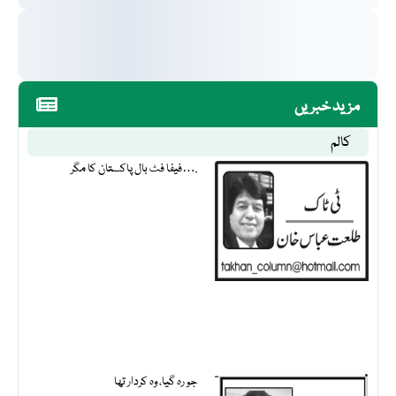
مزید خبریں
کالم
فیفا فٹ بال پاکستان کا مگر….
جو رہ گیا، وہ کردار تھا