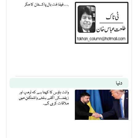
فیفا فٹ بال پاکستان کا مگر….
دنیا
وائٹ ہاؤس کا کہنا ہے کہ ٹرمپ اور
زیلنسکی اگلے ہفتے واشنگٹن میں
ملاقات کریں گے۔