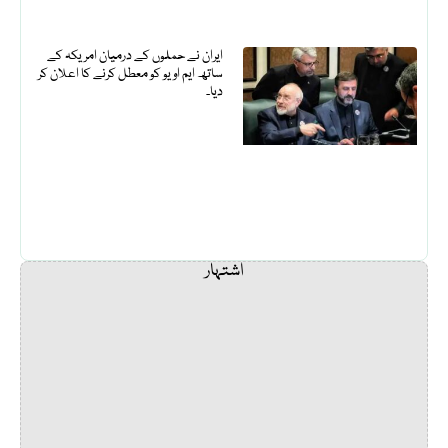
ایران نے حملوں کے درمیان امریکہ کے
ساتھ ایم او یو کو معطل کرنے کا اعلان کر
دیا۔
اشتہار