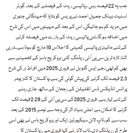
جب یہ 22فیصد رہی ۔ پالیسی ریٹ کے فیصلے کے بعد، گورنر
اسٹیٹ بینک جمیل احمد نے پریس کو بتایا کہ مہنگائی جنوری
میں مزید کم ہو جائیگی، اس کے بعد کے مہینوں میں اس کی شرح
میں اضافہ ہو گا۔نئی پالیسی ریٹ کے بارے میں فیصلہ کرنے
کےلئے مانیٹری پالیسی کمیٹی کا اجلاس 10 مارچ کو ہونا ہے۔دریں
اثنا، تازہ ترین سی پی آئی ریڈنگ کئی بروکریج ہاسز کے تخمینے سے
بھی کم تھی۔جے ایس گلوبل نے فروری 2025 میں افراط زر کی شرح
2.3 فیصد تک گرنے کی پیش گوئی کی ہے۔پاکستان کا کنزیومر
پرائس انڈیکس ڈس انفلیشن کے رجحان کے ساتھ جاری رہنے
کےلئے تیار ہے، فروری 2025کے سی پی آئی کے 2.29فیصد تک
گرنے کا امکان ہے اعلیٰ بنیاد اثر کی وجہ سے نومبر 2015 کے بعد
سب سے کم۔ٹاپ لائن سیکیورٹیز، ایک اور بروکریج ہاس نے بھی اسی
طرح کی ریڈنگ دی۔ٹاپ لائن نے کہا فروری میں، پاکستان کا