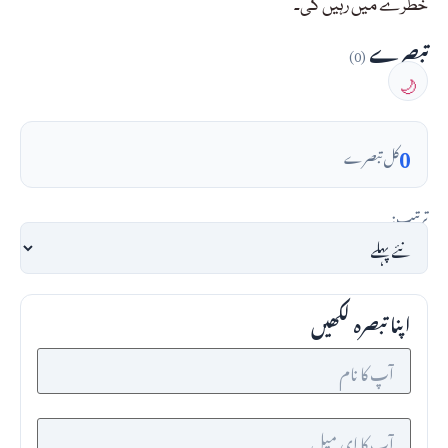
خطرے میں رہیں گی۔
تبصرے
(0)
🌙
0
کل تبصرے
ترتیب:
اپنا تبصرہ لکھیں