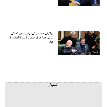
ایران نے حملوں کے درمیان امریکہ کے
ساتھ ایم او یو کو معطل کرنے کا اعلان کر
دیا۔
اشتہار