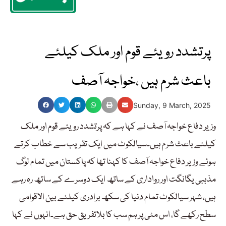
پرتشدد رویئے قوم اور ملک کیلئے
باعث شرم ہیں ،خواجہ آصف
Sunday, 9 March, 2025
وزیر دفاع خواجہ آصف نے کہا ہے کہ پرتشدد رویئے قوم اور ملک
کیلئے باعث شرم ہیں۔سیالکوٹ میں ایک تقریب سے خطاب کرتے
ہوئے وزیر دفاع خواجہ آصف کا کہنا تھا کہ پاکستان میں تمام لوگ
مذہبی یگانگت اور رواداری کے ساتھ ایک دوسرے کے ساتھ رہ رہے
ہیں، شہر سیالکوٹ تمام دنیا کی سکھ برادری کیلئے بین الاقوامی
سطح رکھے گا، اس مٹی پر ہم سب کا بلاتفریق حق ہے۔انہوں نے کہا