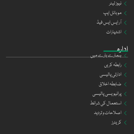
نیوز لیٹر
موبائل ایپ
آر ایس ایس فیڈ
اشتہارات
ادارہ
ہمارے بارے میں
رابطہ کریں
ادارتی پالیسی
ضابطہ اخلاق
پرائیویسی پالیسی
استعمال کی شرائط
اصلاحات و تردید
کریئرز