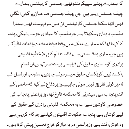
کہ ہمارے پہلے سپیکر ہندوتھے، جسٹس کارنیلئس ہمارے
چیف جسٹس رہے ہیں، جن چیف جسٹس صاحبان پر کوئی انگلی
نہیں اٹھا سکتا جسٹس کارنیلئس ان میں سرفہرست تھے، ہمارا
مذہب بردباری سکھاتا ہے جو مذہب کا بنیادی جز ہے۔لیگی رہنما
کا کہنا تھا کہ ہمارے ملک میں وقتا فوقتا متشدد واقعات نظر آتے
ہیں جو ہماری بدقسمتی ہے، قائد اعظم کا پہلا خطبہ اقلیتی
برادری کو مساوی حقوق کی فراہمی پر منحصر تھا، یہاں تمام
پاکستانیوں کو یکساں حقوق میسر ہونے چاہئیں، مذہب اور نسل کے
نام پر کوئی تفریق نہیں ہونی چاہیے۔وزیر دفاع نے کہا کہ ماضی کے
اندر پنجاب میں مینارٹی کا محکمہ فارغ تھا ، وزیر اعلی پنجاب کی
خصوصی کاوشوں سے اب یہ محکمہ اقلیتی برادری کے حقوق کے
لیے کوشاں ہے، پنجاب حکومت اقلیتوں کیلئے جو کام کررہی ہے
وہ خوش آئند ہے، وزیراعلی مریم نواز کو خراج تحسین پیش کرتا ہوں۔