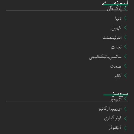
اہم زمرے
پاکستان
دنیا
کھیل
انٹرٹینمنٹ
تجارت
سائنس و ٹیکنالوجی
صحت
کالم
سروسز
ای پیپر
ای پیپر آرکائیو
فوٹو گیلری
ڈاؤنلوڈز