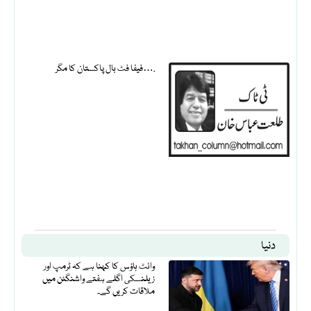
فیفا فٹ بال پاکستان کا مگر….
دنیا
وائٹ ہاؤس کا کہنا ہے کہ ٹرمپ اور
زیلنسکی اگلے ہفتے واشنگٹن میں
ملاقات کریں گے۔