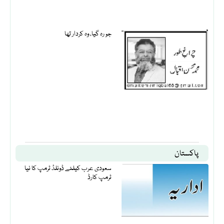
جو رہ گیا، وہ کردار تھا
پاکستان
سعودی عرب کیلئے ڈونلڈ ٹرمپ کا نیا
ٹرمپ کارڈ