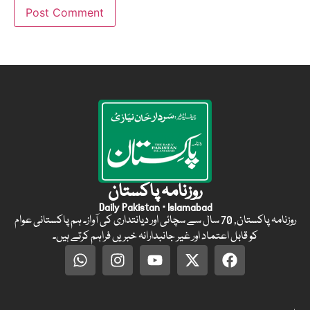
روزنامہ پاکستان
Daily Pakistan · Islamabad
روزنامہ پاکستان, 70 سال سے سچائی اور دیانتداری کی آواز۔ ہم پاکستانی عوام
کو قابل اعتماد اور غیر جانبدارانہ خبریں فراہم کرتے ہیں۔