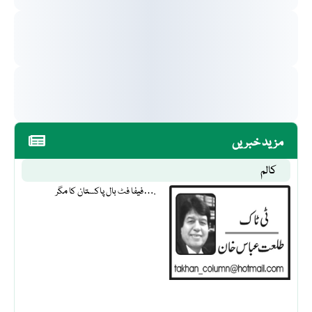
مزید خبریں
کالم
فیفا فٹ بال پاکستان کا مگر….