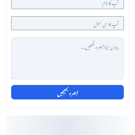
تبصرہ بھیجیں