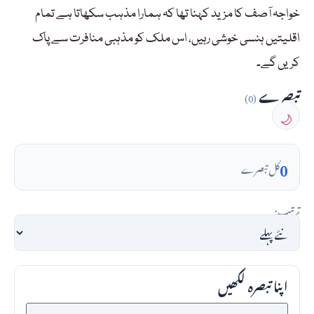
خواجہ آصف کا مزید کہنا تھا کہ ہمارا مذہب سکھاتا ہے تمام
اقلیتیں ہنسی خوشی رہیں، اس ملک کو مذہبی منافرت سے پاک
کریں گے۔
تبصرے
(0)
🌙
0
کل تبصرے
ترتیب:
اپنا تبصرہ لکھیں