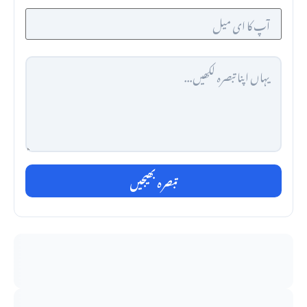
تبصرہ بھیجیں