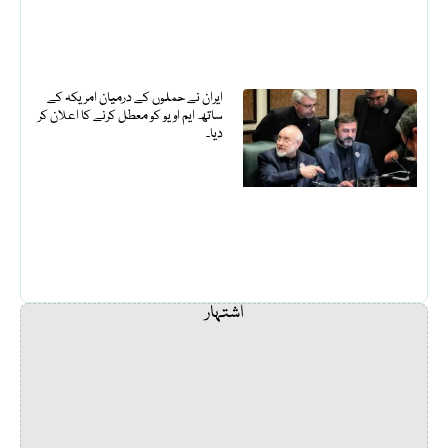
ایران نے حملوں کے درمیان امریکہ کے
ساتھ ایم او یو کو معطل کرنے کا اعلان کر
دیا۔
اشتہار