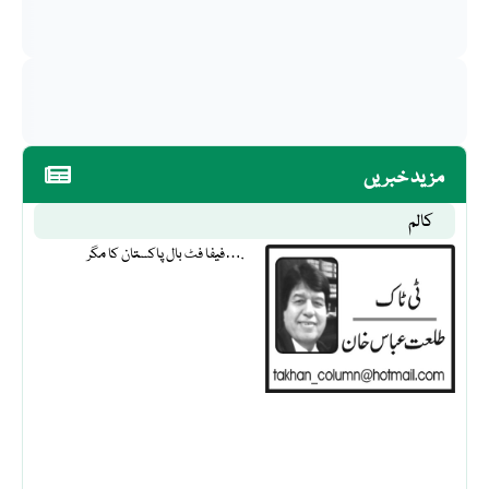
مزید خبریں
کالم
فیفا فٹ بال پاکستان کا مگر….