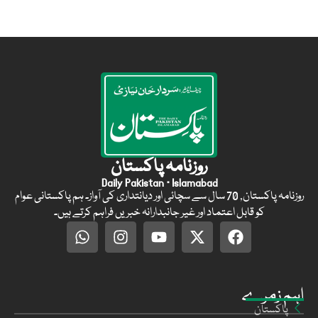
روزنامہ پاکستان
Daily Pakistan · Islamabad
روزنامہ پاکستان, 70 سال سے سچائی اور دیانتداری کی آواز۔ ہم پاکستانی عوام
کو قابل اعتماد اور غیر جانبدارانہ خبریں فراہم کرتے ہیں۔
اہم زمرے
پاکستان