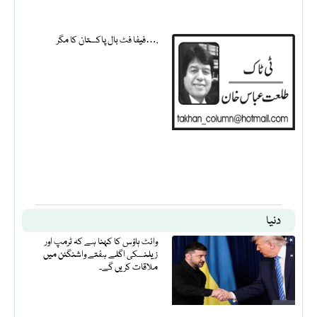
فیفا فٹ بال پاکستان کا مگر….
دنیا
وائٹ ہاؤس کا کہنا ہے کہ ٹرمپ اور
زیلنسکی اگلے ہفتے واشنگٹن میں
ملاقات کریں گے۔