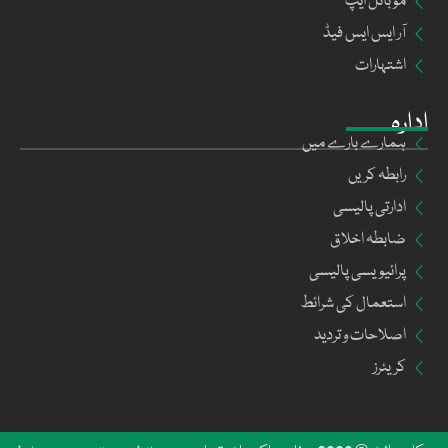
موبائل ایپ
آر ایس ایس فیڈ
اشتہارات
ادارہ
ہمارے بارے میں
رابطہ کریں
ادارتی پالیسی
ضابطہ اخلاق
پرائیویسی پالیسی
استعمال کی شرائط
اصلاحات و تردید
کریئرز