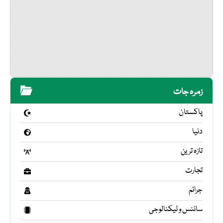
زمرہ جات
پاکستان
دنیا
تازہ ترین
تجارت
جرائم
سائنس و ٹیکنالوجی