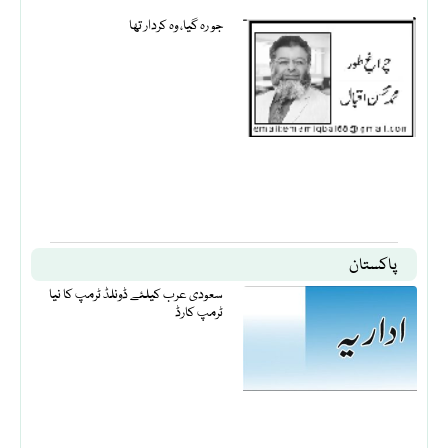
جو رہ گیا، وہ کردار تھا
پاکستان
سعودی عرب کیلئے ڈونلڈ ٹرمپ کا نیا
ٹرمپ کارڈ