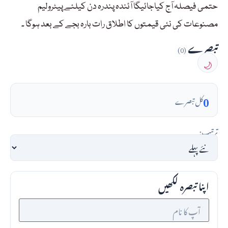
حتمی فیصلہ آج کیاجائیگا آئندہ پندرہ دن کیلئے پیٹرولیم
مصنوعات کی نئی قیمتوں کا اطلاق رات بارہ بجے کے بعد ہوگا ۔
تبصرے
(0)
🌙
0
کل تبصرے
ترتیب:
اپنا تبصرہ لکھیں