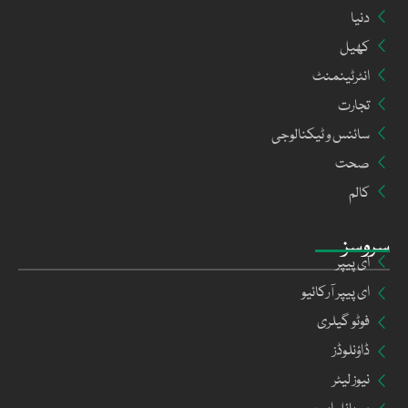
دنیا
کھیل
انٹرٹینمنٹ
تجارت
سائنس و ٹیکنالوجی
صحت
کالم
سروسز
ای پیپر
ای پیپر آرکائیو
فوٹو گیلری
ڈاؤنلوڈز
نیوز لیٹر