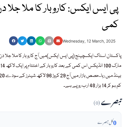
کمی
Wednesday, 12 March, 2025
کم ہو کر 14 ہزار 48 ارب روپے ہے۔
تبصرے
(0)
0
کل تبصرے