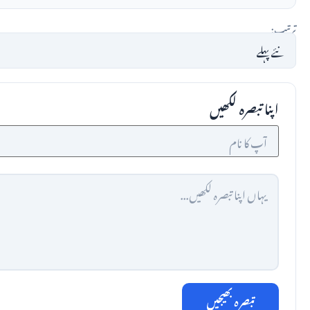
ترتیب:
اپنا تبصرہ لکھیں
تبصرہ بھیجیں