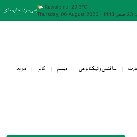
🌤 Rawalpindi 29.3°C
بانی سردار خان نیازی
1448
|
Thursday, 06 August 2026
ارت
سا ئنس و ٹیکنالوجی
موسم
کالم
مزید