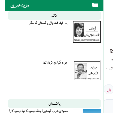
مزید خبریں
کالم
فیفا فٹ بال پاکستان کا مگر….
 بینچ
 پوائنٹس کے
جو رہ گیا، وہ کردار تھا
 کروڑ روپے میں طے ہوئے۔اسی طرح مارکیٹ کیپٹلائزیشن 17 ارب روپے
🌙
پاکستان
سعودی عرب کیلئے ڈونلڈ ٹرمپ کا نیا ٹرمپ کارڈ