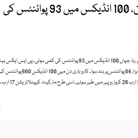
پی ایس ایکس: کاروبار کا ملا جلا دن، 100 انڈیکس میں 93 پوائنٹس کی
پاکستان اسٹاک ایکسچینج (پی ایس ایکس)میں آج کاروبار کا ملا جلا دن رہا، جہاں 100 انڈیکس میں 93 پوائنٹس کی کمی ہوئی۔ پی ایس ایکس
مارک 100 انڈیکس اس کمی کے بعد کاروبار کے اختتام پر ایک لاکھ 14 ہزار 84 پوائنٹس پر بند ہوا۔ کاروباری دن میں 100 انڈیکس 660
بینڈ میں رہا۔حصص بازار میں آج 29 کروڑ 96 لاکھ شیئرز کے سودے 20 ارب 26