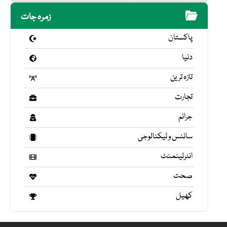
زمرہ جات
پاکستان
دنیا
تازہ ترین
تجارت
جرائم
سائنس و ٹیکنالوجی
انٹرٹینمنٹ
صحت
کھیل