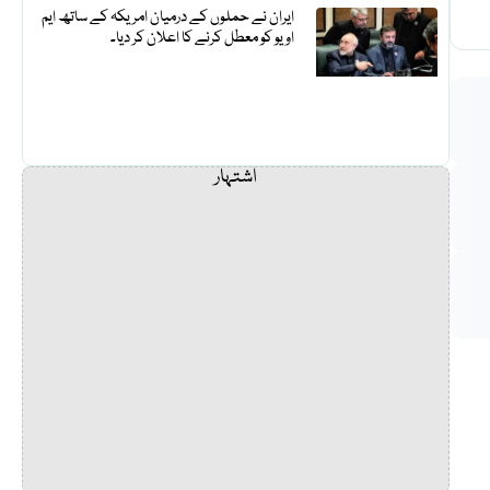
ایران نے حملوں کے درمیان امریکہ کے ساتھ ایم
او یو کو معطل کرنے کا اعلان کر دیا۔
اشتہار