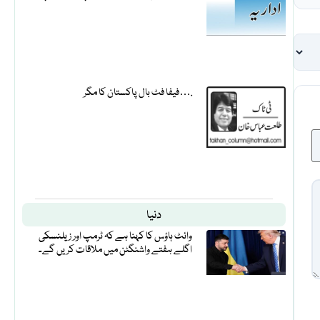
فیفا فٹ بال پاکستان کا مگر….
دنیا
وائٹ ہاؤس کا کہنا ہے کہ ٹرمپ اور زیلنسکی
اگلے ہفتے واشنگٹن میں ملاقات کریں گے۔