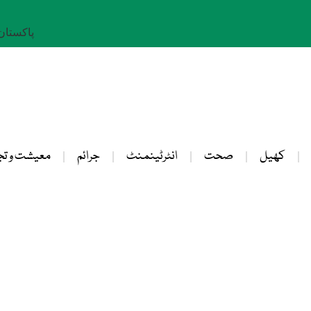
پاکستان: 23 صفر 
کھیل
صحت
انٹرٹینمنٹ
جرائم
معیشت و تج