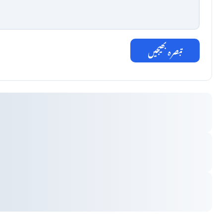
تبصرہ بھیجیں