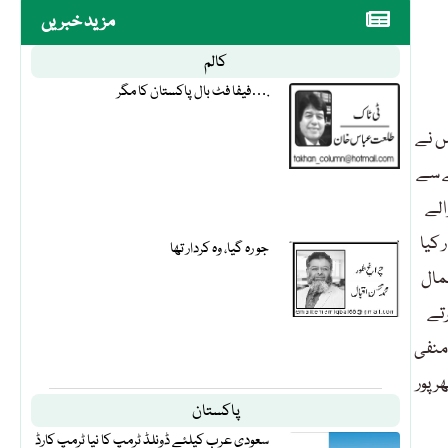
مزید خبریں
کالم
فیفا فٹ بال پاکستان کا مگر….
یس نے
ے سے
الے
 کیا
جو رہ گیا، وہ کردار تھا
عمال
رتے
منفی
رپور
پاکستان
سعودی عرب کیلئے ڈونلڈ ٹرمپ کا نیا ٹرمپ کارڈ