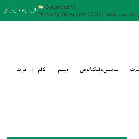
🌤 Columbus °C
بانی سردار خان نیازی
1448
|
Thursday, 06 August 2026
ارت
سا ئنس و ٹیکنالوجی
موسم
کالم
مزید