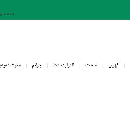
پاکستان: 24 صفر 
کھیل
صحت
انٹرٹینمنٹ
جرائم
معیشت و تج