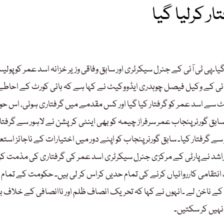
ار کرلیا گیا
گیا۔پی ٹی آئی کے جنرل سیکرٹری اور سابق وفاقی وزیر خزانہ اسد عمر کو پول
ٹی آئی کے وکیل فیصل چوہدری ایڈووکیٹ نے کہا ہے کہ ہائی کورٹ کے احاط
یٹ سے اسد عمر کو گرفتار کیا گیا اور کس مقدمے میں گرفتاری ہوئی، اس حو
 گورنر پنجاب عمر سرفراز چیمہ کو بھی اینٹی کرپشن نے لاہور سے گرفتار
ے گرفتار کیا۔ سابق گورنر پنجاب کو اپنے دور میں اختیارات کے ناجائز است
سمین راشد نے پارٹی کے مرکزی جنرل سیکرٹری اسد عمر کی گرفتاری کی مذمت ک
قامی کارروائیاں کرنے کی تمام حدیں کراس کر لی ہیں۔ حکومت کے تمام 
ناخن لے ۔انہوں نے کہا کہ تحریک انصاف ظلم اور ناانصافی کے خلاف بھ
نہیں کر سکتیں۔