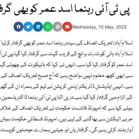
پی ٹی آئی رہنما اسد عمر کو بھی گرفت
Wednesday, 10 May, 2023
اسلام آباد: تحریک انصاف کے سینئر رہنما اسد عمر کو بھی گرفتار کرلیا 
اسلام آباد ہائی کورٹ رٹ برانچ کے قریب گیٹ سے گرفتار کیا گیا۔پی 
اسد عمر کو گرفتار کیا گیا ہے۔ انہوں نے کہا کہ ہائیکورٹ کے چھوٹے گ
سے ابھی کچھ معلوم نہیں ۔واضح رہے کہ آج صبح تحریک انصاف کے سابق
ہے۔ انہیں ایڈیشنل ڈائریکٹر اینٹی کرپشن نے ٹیم کے ہمراہ ان کے گھر س
کے الزام میں گرفتار کیا گیا ہے۔دریں اثنا پی ٹی آئی رہنما ڈاکٹر یا
ہوئے کہا ہے کہ امپورٹڈ فاشسٹ حکومت نے تحریک انصاف کے خلاف انت
حربے الیکشن سے بھاگنے کے لیے ہیں۔ امپورٹڈ فسطائی حکومت ہوش کے 
آواز بلند کرتی رہے گی ۔ گرفتاریاں اور جیلیں ہمارے حوصلوں کو پست 