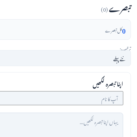
تبصرے
(0)
0
کل تبصرے
ترتیب:
اپنا تبصرہ لکھیں