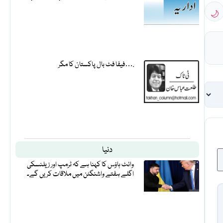
🌙
فیفا فٹ بال پاکستان کا مگر….
دنیا
وائٹ ہاؤس کا کہنا ہے کہ ٹرمپ اور زیلنسکی
اگلے ہفتے واشنگٹن میں ملاقات کریں گے۔