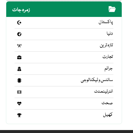
زمرہ جات
پاکستان
دنیا
تازہ ترین
تجارت
جرائم
سائنس و ٹیکنالوجی
انٹرٹینمنٹ
صحت
کھیل