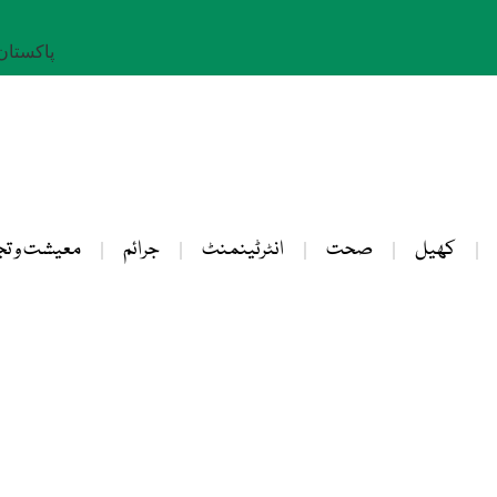
پاکستان: 23 صفر 
کھیل
صحت
انٹرٹینمنٹ
جرائم
معیشت و تج