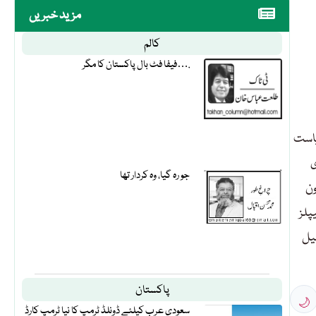
مزید خبریں
کالم
فیفا فٹ بال پاکستان کا مگر….
یاست
ی
جو رہ گیا، وہ کردار تھا
ون
نے، پیپلز
یل
پاکستان
🌙
سعودی عرب کیلئے ڈونلڈ ٹرمپ کا نیا ٹرمپ کارڈ