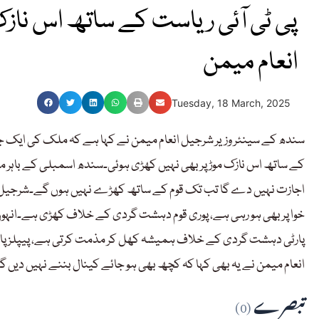
پی ٹی آئی ریاست کے ساتھ اس نازک
انعام میمن
Tuesday, 18 March, 2025
سندھ کے سینئر وزیر شرجیل انعام میمن نے کہا ہے کہ ملک کی ایک جما
کے ساتھ اس نازک موڑ پر بھی نہیں کھڑی ہوئی۔سندھ اسمبلی کے باہر می
اجازت نہیں دے گا تب تک قوم کے ساتھ کھڑے نہیں ہوں گے۔شرجیل میم
پارٹی دہشت گردی کے خلاف ہمیشہ کھل کر مذمت کرتی ہے، پیپلز پارٹی
انعام میمن نے یہ بھی کہا کہ کچھ بھی ہو جائے کینال بننے نہیں دیں گے، 
تبصرے
(0)