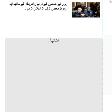
ایران نے حملوں کے درمیان امریکہ کے ساتھ ایم
او یو کو معطل کرنے کا اعلان کر دیا۔
اشتہار