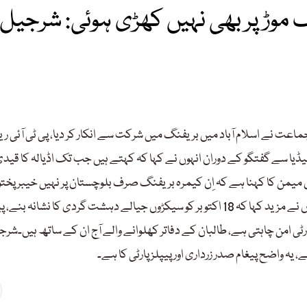
 موڑ پر بھی نہیں کھڑی ہوئی: شرجیل
عت نے اسلام آباد میں بریفنگ میں شرکت سے انکار کر دیا، پی ٹی آئی ر
ڈیا سے گفتگو کے دوران انہوں نے کہا کہ کہتے ہیں جب تک اڈیالہ کا قید
ن کا کہنا ہے کہ اِن کیمرہ بریفنگ صرف بلوچستان پر نہیں خیبر پخت
خوا پر بھی ہو رہی ہے، پوری قوم دہشت گردی کے خلاف کھڑی ہے۔انہوں نے مزید کہا کہ 18 اکتوبر کو سیکڑوں جیالے دہشت گردی کا نشانہ ب
 امن چاہتی ہے، طالبان کے دفاتر کھلوانے والے آج ان کے ساتھ ہیں۔شرج
یہ واضح پیغام صدر زرداری اور پیپلز پارٹی کا ہے۔