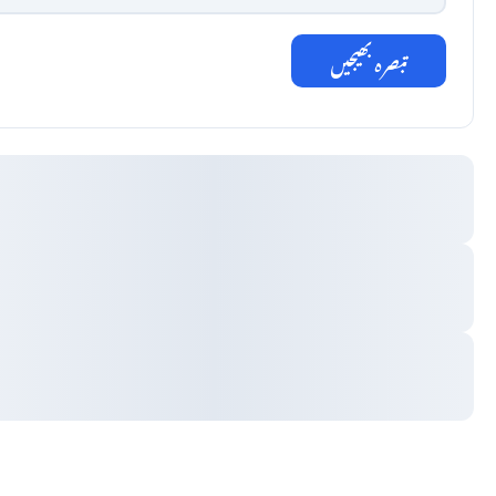
تبصرہ بھیجیں