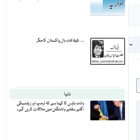
فیفا فٹ بال پاکستان کا مگر….
دنیا
وائٹ ہاؤس کا کہنا ہے کہ ٹرمپ اور زیلنسکی
اگلے ہفتے واشنگٹن میں ملاقات کریں گے۔