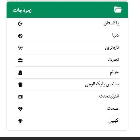
زمرہ جات
پاکستان
دنیا
تازہ ترین
تجارت
جرائم
سائنس و ٹیکنالوجی
انٹرٹینمنٹ
صحت
کھیل