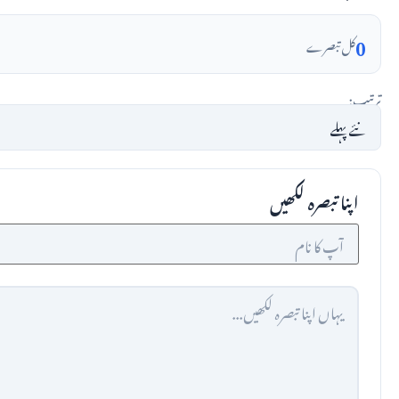
0
کل تبصرے
ترتیب:
اپنا تبصرہ لکھیں