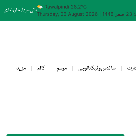
🌤 Rawalpindi 28.2°C
بانی سردار خان نیازی
1448
|
Thursday, 06 August 2026
ارت
سا ئنس و ٹیکنالوجی
موسم
کالم
مزید