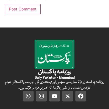
روزنامہ پاکستان
Daily Pakistan · Islamabad
روزنامہ پاکستان, 70 سال سے سچائی اور دیانتداری کی آواز۔ ہم پاکستانی عوام
کو قابل اعتماد اور غیر جانبدارانہ خبریں فراہم کرتے ہیں۔