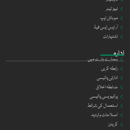
نیوز لیٹر
موبائل ایپ
آر ایس ایس فیڈ
اشتہارات
ادارہ
ہمارے بارے میں
رابطہ کریں
ادارتی پالیسی
ضابطہ اخلاق
پرائیویسی پالیسی
استعمال کی شرائط
اصلاحات و تردید
کریئرز