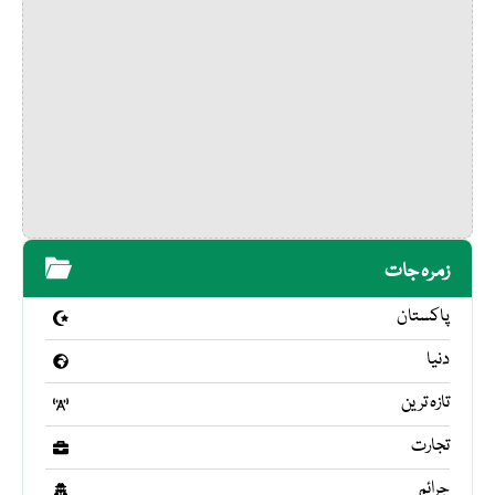
زمرہ جات
پاکستان
دنیا
تازہ ترین
تجارت
جرائم