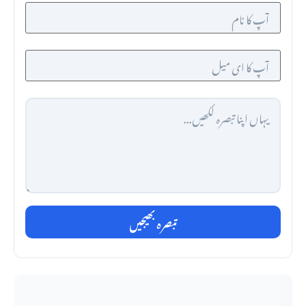
تبصرہ بھیجیں