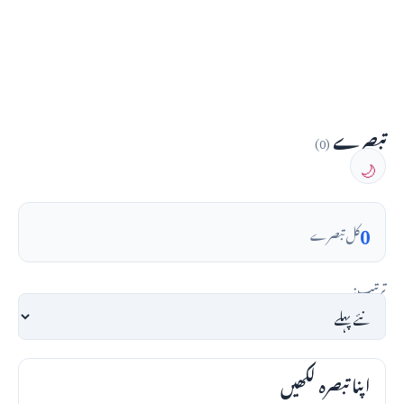
تبصرے
(0)
🌙
0
کل تبصرے
ترتیب:
اپنا تبصرہ لکھیں