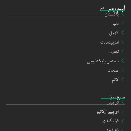
اہم زمرے
پاکستان
دنیا
کھیل
انٹرٹینمنٹ
تجارت
سائنس و ٹیکنالوجی
صحت
کالم
سروسز
ای پیپر
ای پیپر آرکائیو
فوٹو گیلری
ڈاؤنلوڈز