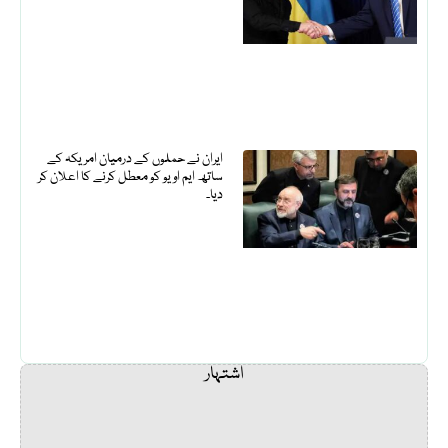
ایران نے حملوں کے درمیان امریکہ کے
ساتھ ایم او یو کو معطل کرنے کا اعلان کر
دیا۔
اشتہار