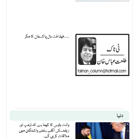
فیفا فٹ بال پاکستان کا مگر….
دنیا
وائٹ ہاؤس کا کہنا ہے کہ ٹرمپ اور
زیلنسکی اگلے ہفتے واشنگٹن میں
ملاقات کریں گے۔