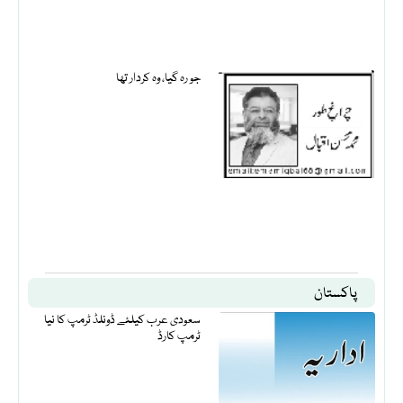
جو رہ گیا، وہ کردار تھا
پاکستان
سعودی عرب کیلئے ڈونلڈ ٹرمپ کا نیا
ٹرمپ کارڈ