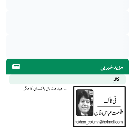
مزید خبریں
کالم
فیفا فٹ بال پاکستان کا مگر….