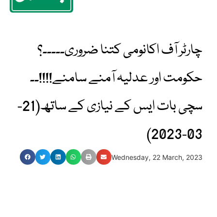
چارٹر آف اکانومی کتنا ضروری۔۔۔۔۔؟
حکومت اور عدلیہ آمنے سامنے!!!!۔۔
سچی بات ایس کے نیازی کے ساتھ(21-
03-2023)
Wednesday, 22 March, 2023