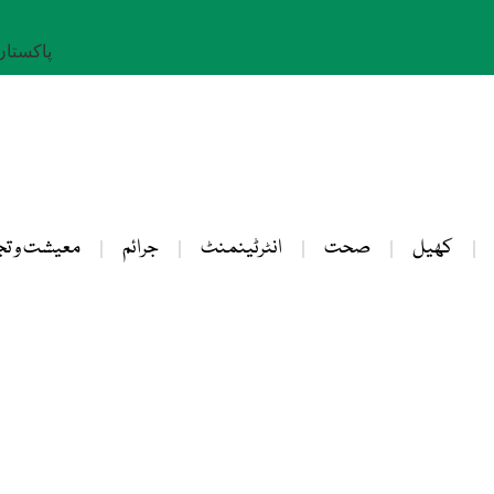
پاکستان: 25 صفر 
کھیل
صحت
انٹرٹینمنٹ
جرائم
معیشت و تج