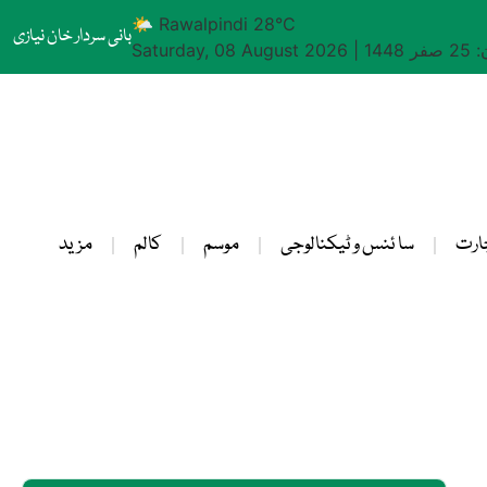
🌤 Rawalpindi 28°C
بانی سردار خان نیازی
1448
|
Saturday, 08 August 2026
ارت
سا ئنس و ٹیکنالوجی
موسم
کالم
مزید