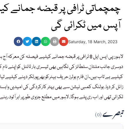
چمچماتی ٹرافی پر قبضہ جمانے کیلی
آپس میں ٹکرائی گی
Saturday, 18 March, 2023
لاہور: پی ایس ایل 8 ٹرافی پر قبضہ جمانے کیلیے فیصلہ کن مع
دوسری جانب ملتان سلطانز کی نگاہیں بھی تیسری بار ٹائٹل کو اپنے نام 
کیلیے بے تاب ہیں۔ان فارم بولرز حریف بیٹرکو بھرپورٹکر دینے کیلیے تیار
زائل کر دیا، بولنگ کمبی نیشن سے بھی بہتر کارکردگی کی امیدیں وابس
ٹکرائی تھی اور اب ری پلے ہوگا، لاہور میں مطلع جزوی طور پر ابر آلود رہنے
تبصرے
(0)