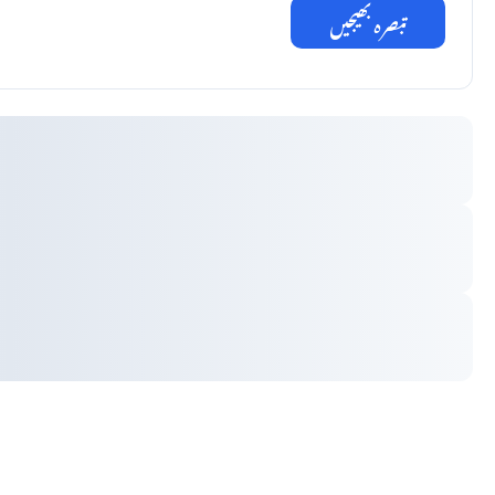
تبصرہ بھیجیں