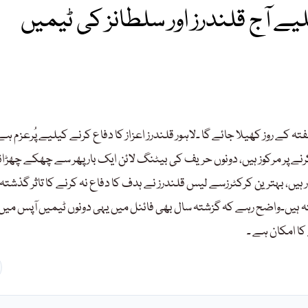
ے آج قلندرز اور سلطانز کی ٹیمیں
رکہ آج ہفتہ کے روز کھیلا جائے گا ۔لاہور قلندرز اعزاز کا دفاع کرنے کیلیے پُرعزم ہے 
کرنے پر مرکوز ہیں، دونوں حریف کی بیٹنگ لائن ایک بار پھر سے چھکے چھڑا
 ہیں، بہترین کرکٹرزسے لیس قلندرز نے ہدف کا دفاع نہ کرنے کا تاثر گذشتہ ر
تہ ہیں۔واضح رہے کہ گزشتہ سال بھی فائنل میں یہی دونوں ٹیمیں آپس میں
 کا امکان ہے ۔