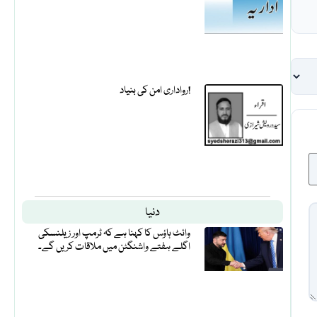
رواداری امن کی بنیاد!
دنیا
وائٹ ہاؤس کا کہنا ہے کہ ٹرمپ اور زیلنسکی
اگلے ہفتے واشنگٹن میں ملاقات کریں گے۔