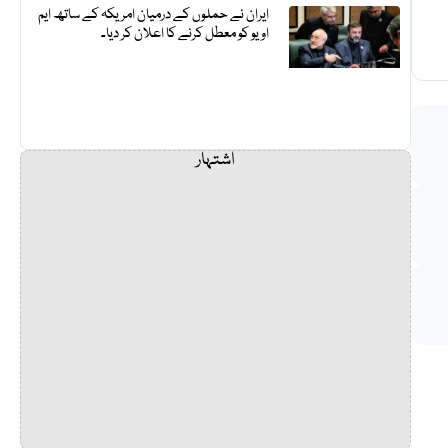
ایران نے حملوں کے درمیان امریکہ کے ساتھ ایم
او یو کو معطل کرنے کا اعلان کر دیا۔
اشتہار