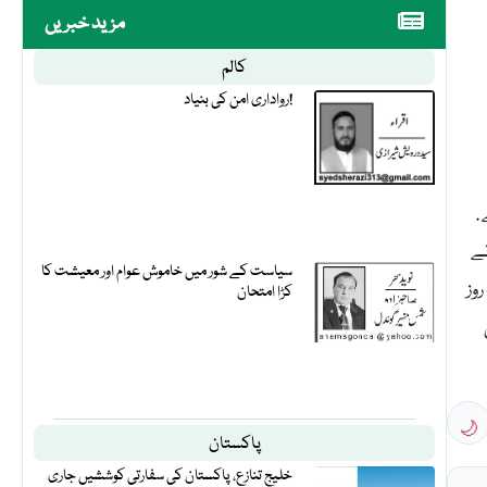
مزید خبریں
کالم
رواداری امن کی بنیاد!
.
نے
سیاست کے شور میں خاموش عوام اور معیشت کا
وز
کڑا امتحان
🌙
پاکستان
خلیج تنازع، پاکستان کی سفارتی کوششیں جاری