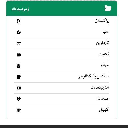
زمرہ جات
پاکستان
دنیا
تازہ ترین
تجارت
جرائم
سائنس و ٹیکنالوجی
انٹرٹینمنٹ
صحت
کھیل