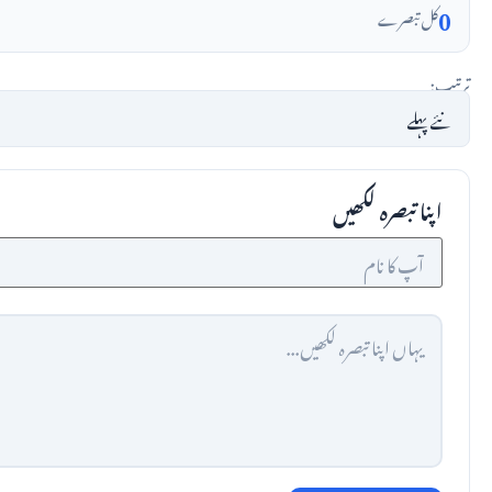
0
کل تبصرے
ترتیب:
اپنا تبصرہ لکھیں