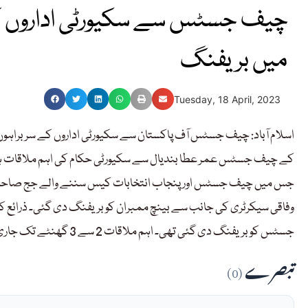
چیف جسٹس سے سکیورٹی اداروں کے
میں بریفنگ
Tuesday, 18 April, 2023
اسلام آباد: چیف جسٹس آف پاکستان سے سکیورٹی اداروں کے سربراہوں
کے چیف جسٹس عمر عطا بندیال سے سکیورٹی حکام کی اہم ملاقات ہو
وفاقی سیکرٹری کی جانب سے بینچ ممبران کو بریفنگ دی گئی۔ ذرائع 
جسٹس کو بریفنگ دی گئی تھی۔ اہم ملاقات 2 سے 3 گھنٹے تک جاری رہی۔
تبصرے
(0)