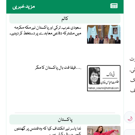
مزید خبریں
کالم
سعودی عرب، ترکی اور پاکستان نے مکہ مکرمہ
میں مشترکہ دفاعی معاہدے پر دستخط کر دیئے۔
رٹ
فیفا فٹ بال پاکستان کا مگر….
ی،
ن اور ایک
یف
🌙
پاکستان
ندا یاسر نے انکشاف کیا کہ وہ فٹنس پر گھنٹوں
کیوں صرف کرتی ہیں۔