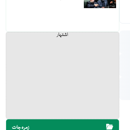
اشتہار
زمرہ جات