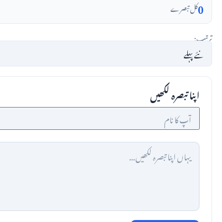
0
کل تبصرے
ترتیب:
اپنا تبصرہ لکھیں