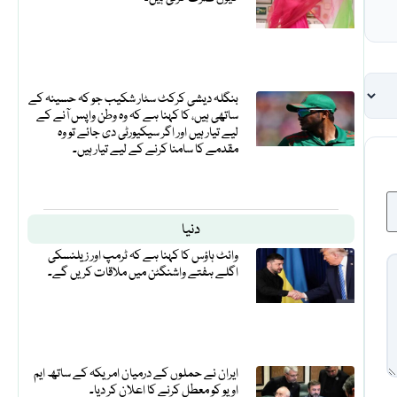
بنگلہ دیشی کرکٹ سٹار شکیب جو کہ حسینہ کے
ساتھی ہیں، کا کہنا ہے کہ وہ وطن واپس آنے کے
لیے تیار ہیں اور اگر سیکیورٹی دی جائے تو وہ
مقدمے کا سامنا کرنے کے لیے تیار ہیں۔
دنیا
وائٹ ہاؤس کا کہنا ہے کہ ٹرمپ اور زیلنسکی
اگلے ہفتے واشنگٹن میں ملاقات کریں گے۔
ایران نے حملوں کے درمیان امریکہ کے ساتھ ایم
او یو کو معطل کرنے کا اعلان کر دیا۔