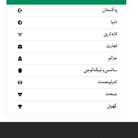
پاکستان
دنیا
تازہ ترین
تجارت
جرائم
سائنس و ٹیکنالوجی
انٹرٹینمنٹ
صحت
کھیل