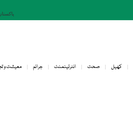
پاکستان: 25 صفر 
کھیل
صحت
انٹرٹینمنٹ
جرائم
معیشت و تج