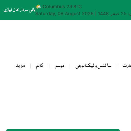
🌤 Columbus 23.8°C
بانی سردار خان نیازی
1448
|
Saturday, 08 August 2026
ارت
سا ئنس و ٹیکنالوجی
موسم
کالم
مزید