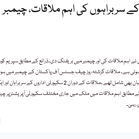
 سربراہوں کی اہم ملاقات، چیمبر
 نے اہم ملاقات کی اور چیمبر میں بریفنگ دی۔ذرائع کے مطابق سپریم کو
ئی ہے۔ ملاقات گزشتہ روز چیف جسٹس آف پاکستان کے چیمبر میں ہوئ
جس میں چیف جسٹس اور پنجاب انتخابات کیس سننے والے جج صاحبان بھی شامل تھے ۔ملاقات کے دوران 2 سکیورٹی اداروں کے سربراہا
کے مطابق اہم ملاقات میں ملک میں جاری مختلف سکیورٹی آپریشنز پر چ