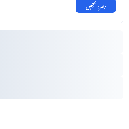
تبصرہ بھیجیں