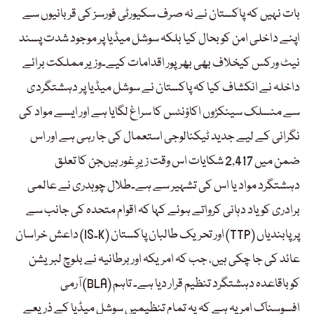
بات نہیں کہ پاکستان نے نہ صرف سکیورٹی فورسز کی قربانیوں سے
اپنے داخلی امن کو بحال کیا بلکہ سوشل میڈیا پر موجود شدت پسند
نیٹ ورکس کیخلاف بھی بھرپور اقدامات کیے۔وزیر مملکت برائے
داخلہ نے انکشاف کیا کہ پاکستان نے سوشل میڈیا پر دہشتگردی
سے منسلک سینکڑوں اکاؤنٹس کا سراغ لگایا ہے اور ایسے مواد کی
نگرانی کے لیے جدید ٹیکنالوجی استعمال کی جا رہی ہے اور اس
ضمن میں 2,417 شکایات اس وقت زیرِ غور ہیںجن کا تعلق
دہشتگرد مواد یا اس کی تشہیر سے ہے۔طلال چوہدری نے عالمی
برادری کو یاد دہانی کرواتے ہوئے کہا کہ اقوام متحدہ کی جانب سے
داعش خراسان (ISـK) اور تحریک طالبان پاکستان (TTP) پر پابندیاں
عائد کی جا چکی ہیں، جب کہ امریکہ اور برطانیہ نے بلوچ لبریشن
آرمی (BLA) کو باقاعدہ دہشتگرد تنظیم قرار دیا ہے۔ تاہم
افسوسناک امر یہ ہے کہ یہ تمام تنظیمیں سوشل میڈیا کے ذریعے