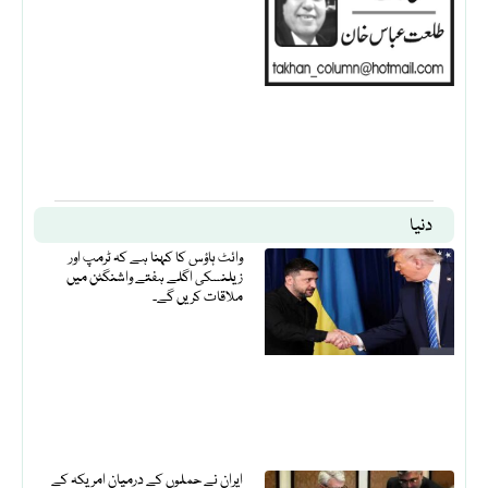
دنیا
وائٹ ہاؤس کا کہنا ہے کہ ٹرمپ اور
زیلنسکی اگلے ہفتے واشنگٹن میں
ملاقات کریں گے۔
ایران نے حملوں کے درمیان امریکہ کے