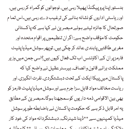
بدستور اپنا پروپیگنڈا پھیلا رہی ہیں، نوجوانوں کو گمراہ کر رہی ہیں،
اور ریاستی اداروں کو نشانہ بنانے کی ترغیب دے رہی ہیں۔اس تما م
صورتحال کا جائزہ لیتے ہوئے مبصرین نے کہا ہے کہ پاکستانی
حکومت کا مؤقف واضح ہے: اگر ان تنظیموں پر اقوام متحدہ اور
مغربی طاقتیں پابندی عائد کر چکی ہیں، تو پھر سوشل میڈیا پلیٹ
فارمز پر ان کے اکاؤنٹس اب تک فعال کیوں ہیں؟اسی جمن میں وزیر
مملکت برائے قانون و انصاف، بیرسٹر عقیل نے واضح کیا کہ
پاکستان میں پیکا ایکٹ کے تحت دہشتگردی، نفرت انگیزی، اور
ریاست مخالف مواد قابلِ سزا جرم ہے اور سوشل میڈیا پلیٹ فارمز کو
بھی بین الاقوامی ذمہ داریوں کو سمجھنا ہوگا۔مبصرین کے مطابق
یہ امر قابل ذکر ہے کہ حکومت پاکستان نے باضابطہ طور پر سوشل
میڈیا کمپنیوں سے **ڈیٹا شیئرنگ، دہشتگردانہ مواد کی خود کار
بلاکنگ، اور مشتبہ اکاؤنٹس کی معلومات تک رسائی** کا مطالبہ