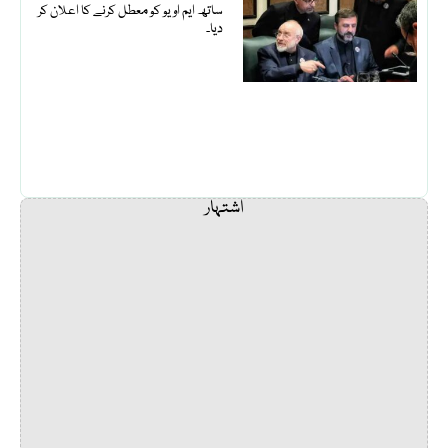
ساتھ ایم او یو کو معطل کرنے کا اعلان کر
دیا۔
اشتہار