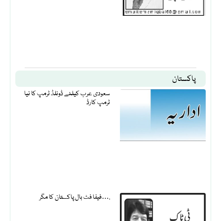
پاکستان
سعودی عرب کیلئے ڈونلڈ ٹرمپ کا نیا
ٹرمپ کارڈ
فیفا فٹ بال پاکستان کا مگر….