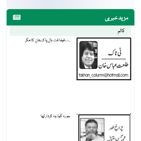
مزید خبریں
کالم
فیفا فٹ بال پاکستان کا مگر….
جو رہ گیا، وہ کردار تھا