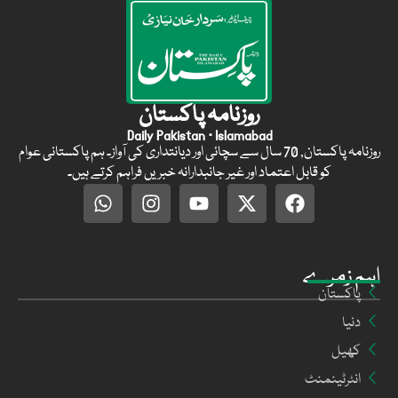
روزنامہ پاکستان
Daily Pakistan · Islamabad
روزنامہ پاکستان, 70 سال سے سچائی اور دیانتداری کی آواز۔ ہم پاکستانی عوام
کو قابل اعتماد اور غیر جانبدارانہ خبریں فراہم کرتے ہیں۔
اہم زمرے
پاکستان
دنیا
کھیل
انٹرٹینمنٹ