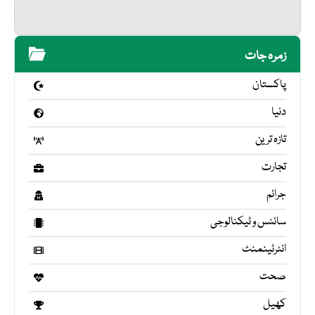
زمرہ جات
پاکستان
دنیا
تازہ ترین
تجارت
جرائم
سائنس و ٹیکنالوجی
انٹرٹینمنٹ
صحت
کھیل