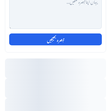
تبصرہ بھیجیں