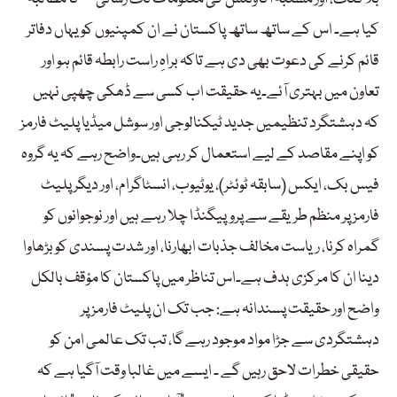
کیا ہے۔ اس کے ساتھ ساتھ پاکستان نے ان کمپنیوں کو یہاں دفاتر
قائم کرنے کی دعوت بھی دی ہے تاکہ براہِ راست رابطہ قائم ہو اور
تعاون میں بہتری آئے۔یہ حقیقت اب کسی سے ڈھکی چھپی نہیں
کہ دہشتگرد تنظیمیں جدید ٹیکنالوجی اور سوشل میڈیا پلیٹ فارمز
کو اپنے مقاصد کے لیے استعمال کر رہی ہیں۔واضح رہے کہ یہ گروہ
فیس بک، ایکس (سابقہ ٹوئٹر)، یوٹیوب، انسٹاگرام، اور دیگر پلیٹ
فارمز پر منظم طریقے سے پروپیگنڈا چلا رہے ہیں اور نوجوانوں کو
گمراہ کرنا، ریاست مخالف جذبات ابھارنا، اور شدت پسندی کو بڑھاوا
دینا ان کا مرکزی ہدف ہے۔اس تناظر میں پاکستان کا مؤقف بالکل
واضح اور حقیقت پسندانہ ہے: جب تک ان پلیٹ فارمز پر
دہشتگردی سے جڑا مواد موجود رہے گا، تب تک عالمی امن کو
حقیقی خطرات لاحق رہیں گے ۔ ایسے میں غالبا وقت آگیا ہے کہ