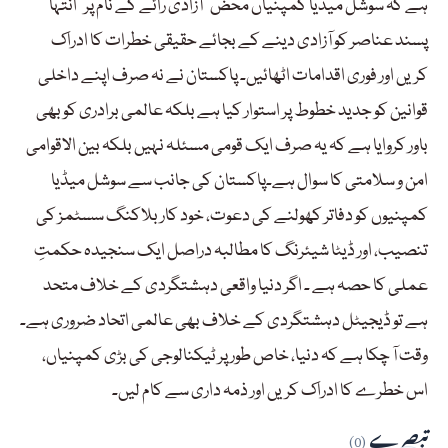
ہے کہ سوشل میڈیا کمپنیاں محض ”آزادی رائے کے نام پر” انتہا
پسند عناصر کو آزادی دینے کے بجائے حقیقی خطرات کا ادراک
کریں اور فوری اقدامات اٹھائیں۔ پاکستان نے نہ صرف اپنے داخلی
قوانین کو جدید خطوط پر استوار کیا ہے بلکہ عالمی برادری کو بھی
باور کروایا ہے کہ یہ صرف ایک قومی مسئلہ نہیں بلکہ بین الاقوامی
امن و سلامتی کا سوال ہے۔پاکستان کی جانب سے سوشل میڈیا
کمپنیوں کو دفاتر کھولنے کی دعوت، خود کار بلاکنگ سسٹمز کی
تنصیب، اور ڈیٹا شیئرنگ کا مطالبہ دراصل ایک سنجیدہ حکمتِ
عملی کا حصہ ہے ۔ اگر دنیا واقعی دہشتگردی کے خلاف متحد
ہے تو ڈیجیٹل دہشتگردی کے خلاف بھی عالمی اتحاد ضروری ہے۔
وقت آ چکا ہے کہ دنیا، خاص طور پر ٹیکنالوجی کی بڑی کمپنیاں،
اس خطرے کا ادراک کریں اور ذمہ داری سے کام لیں۔
تبصرے
(0)