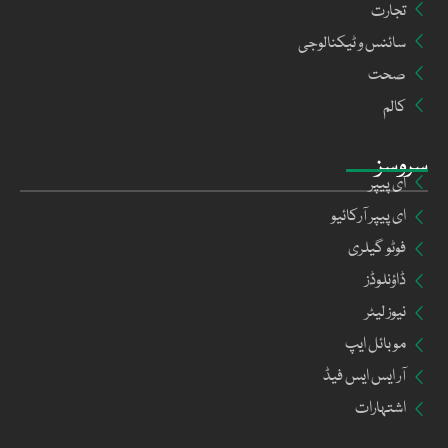
تجارت
سائنس و ٹیکنالوجی
صحت
کالم
سروسز
ای پیپر
ای پیپر آرکائیو
فوٹو گیلری
ڈاؤنلوڈز
نیوز لیٹر
موبائل ایپ
آر ایس ایس فیڈ
اشتہارات