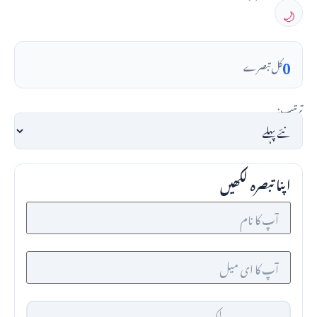
🌙
0
کل تبصرے
ترتیب:
اپنا تبصرہ لکھیں