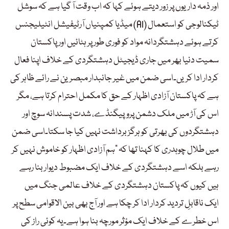
اور ذمہ داریوں پر زور دیتے ہوئے کہا کہ اب وقت آ گیا ہے کہ سوشل
میڈیا کمپنیاں آرٹیفیشل انٹیلیجنس (AI) ٹیکنالوجی کو استعمال
کرتے ہوئے دہشتگردانہ مواد کو فوری طور پر ہٹائیں اور پاکستان
سمیت دنیا بھر میں جاری ڈیجیٹل دہشتگردی کے خلاف اپنا فعال
کردار ادا کریں۔اسی ضمن میں غیر جانبدار مبصرین نے رائے ظاہر کی
ہے کہ پاکستان آزادی اظہار کے حق کا مکمل احترام کرتا ہے، مگر
اس کی آڑ میں ملک دشمن پروپیگنڈے، شدت پسندانہ سوچ اور
دہشتگردوں کی بھرتی کو ہرگز برداشت نہیں کیا جا سکتا۔اسی ضمن
میں طلال چوہدری کا کہنا تھا کہ ”ہم آزادی اظہار کو خاموش نہیں کر
رہے بلکہ اسے دہشتگردی کے خلاف ایک مضبوط دیوار بنا رہے
ہیں کیوں کہ پاکستان دہشتگردی کے خلاف عالمی جنگ میں
ایک ناقابلِ تردید کردار ادا کر چکا ہے اور آج بھی بین الاقوامی سطح پر
اس خطرے کے خلاف ایک مؤثر مورچہ بنا ہوا ہے۔یہ کوئی راز کی