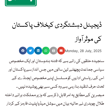
ڈیجیٹل دہشتگردی کیخلاف پاکستان
کی موثر آواز
Monday, 28 July, 2025
سنجیدہ حلقوں کی رائے ہے کہ فتنہ ہندوستان اور ایک مخصوص
سیاسی جماعت پچھلے تین سالوں میں جس انداز سے پاکستان اور
اس کے ریاستی اداروں کو مسلسل اپنے مخصوص ایجنڈے کے
تحت حرف تنقید بنا رہی ہے وہ کسی سے بھی پوشیدہ نہیں ۔
مبصرین کے مطابق یہ امر قابل ذکر ہے کہ وزیر مملکت برائے داخلہ
طلال چوہدری نے حالیہ بیان میں سوشل میڈیا پلیٹ فارمز کے کردار