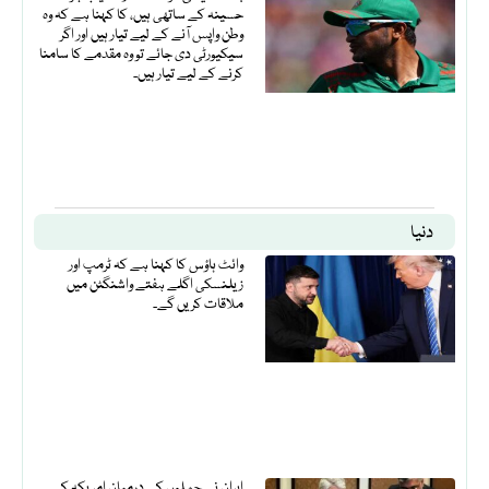
حسینہ کے ساتھی ہیں، کا کہنا ہے کہ وہ
وطن واپس آنے کے لیے تیار ہیں اور اگر
سیکیورٹی دی جائے تو وہ مقدمے کا سامنا
کرنے کے لیے تیار ہیں۔
دنیا
وائٹ ہاؤس کا کہنا ہے کہ ٹرمپ اور
زیلنسکی اگلے ہفتے واشنگٹن میں
ملاقات کریں گے۔
ایران نے حملوں کے درمیان امریکہ کے