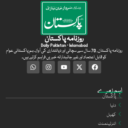
روزنامہ پاکستان
Daily Pakistan · Islamabad
روزنامہ پاکستان, 70 سال سے سچائی اور دیانتداری کی آواز۔ ہم پاکستانی عوام
کو قابل اعتماد اور غیر جانبدارانہ خبریں فراہم کرتے ہیں۔
اہم زمرے
پاکستان
دنیا
کھیل
انٹرٹینمنٹ