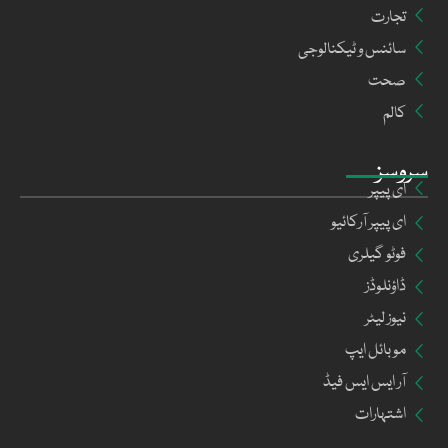
تجارت
سائنس و ٹیکنالوجی
صحت
کالم
سروسز
ای پیپر
ای پیپر آرکائیو
فوٹو گیلری
ڈاؤنلوڈز
نیوز لیٹر
موبائل ایپ
آر ایس ایس فیڈ
اشتہارات