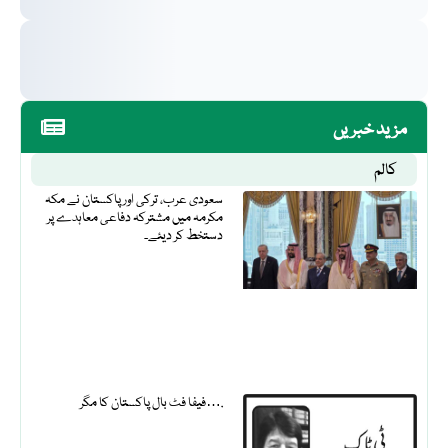
مزید خبریں
کالم
سعودی عرب، ترکی اور پاکستان نے مکہ
مکرمہ میں مشترکہ دفاعی معاہدے پر
دستخط کر دیئے۔
فیفا فٹ بال پاکستان کا مگر….