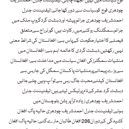
فوج سیاست میں نہیں الجھناچاہتی:لیفٹیننٹ جنرل احمدشریف
چودھری فوج کوسیاست سے دوررکھاجائے:لیفٹیننٹ جنرل
احمدشریف چودھری جرائم پیشہ اوردہشت گردگروپ ملک میں
جرائم،سمگلنگ روکنےمیں رکاوٹ ہیں: گورنرراج سےمتعلق
فیصلےکااختیارحکومت کےپاس ہے: افغانستان کی شرائط معنی
نہیں رکھتیں،دہشت گردی کاخاتمہ اہم ہے: افغانستان میں
منشیات سمگلرزکی افغان سیاست میں مداخلت ہے: افغانستان
سےبڑے پیمانےپرمنشیات پاکستان سمگل کی جارہی ہے
افغانستان کیلئےمحبت جاگ رہی ہےتو آپ وہیں چلےجائیں
دہشت گرد عشرکےنام پرٹیکس لیتےہیں:لیفٹیننٹ جنرل
احمدشریف چودھری زیادہ ترآپریشن بلوچستان میں
ہوئے:لیفٹیننٹ جنرل احمدشریف چودھری حالیہ پاک افغان
کشیدگی کےدوران206افغان طالبان مارےگئے: حالیہ پاک افغان