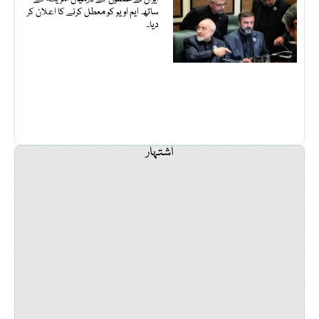
ساتھ ایم او یو کو معطل کرنے کا اعلان کر
دیا۔
اشتہار