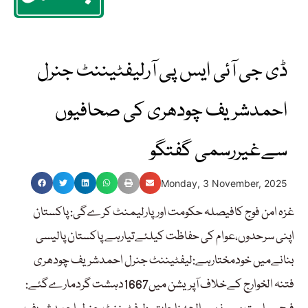
ڈی جی آئی ایس پی آرلیفٹیننٹ جنرل
احمدشریف چودھری کی صحافیوں
سےغیررسمی گفتگو
Monday, 3 November, 2025
غزہ امن فوج کافیصلہ حکومت اورپارلیمنٹ کرےگی: پاکستان
اپنی سرحدوں،عوام کی حفاظت کیلئےتیارہے پاکستان پالیسی
بنانےمیں خودمختارہے:لیفٹیننٹ جنرل احمدشریف چودھری
فتنہ الخوارج کےخلاف آپریشن میں1667دہشت گردمارےگئے: