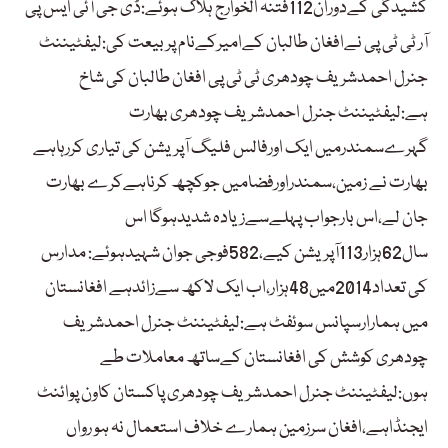
کشیدگی کےدوران112فتنہ الخوارج ہلاک ہوئے:ڈی جی آئی ایس پی
آر ٹی ٹی پی نےافغان طالبان کےامیرکےنام پربیعت کی:لیفٹیننٹ
جنرل احمدشریف چودھری ٹی ٹی پی افغان طالبان کی شاخ
ہے:لیفٹیننٹ جنرل احمدشریف چودھری بھارت
گہرےسمندرمیں ایک اورفالس فلیگ آپریشن کی تیاری کررہاہے
بھارت نے زمین،سمندراورفضامیں جوکچھ کرناہےکرے بھارت
جان لے،اس بارجواب پہلےسےزیادہ شدیدہوگا اس
سال62ہزار113آپریشن کیے،582فوجی جوان شہیدہوئے: مدارس
کی تعداد2014میں48ہزار،اب ایک لاکھ سےزائدہے افغانستان
میں ہمارارسپانس سوئفٹ ہے:لیفٹیننٹ جنرل احمدشریف
چودھری کوشش کی افغانستان کےساتھ معاملات طے
ہوں:لیفٹیننٹ جنرل احمدشریف چودھری پاکستان کاون پوائنٹ
ایجنڈاہے،افغان سرزمین ہمارے خلاف استعمال نہ ہو رواں