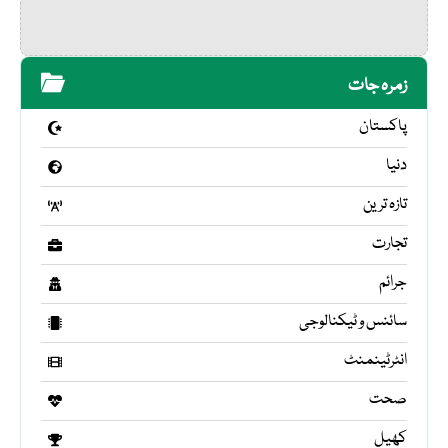
زمرہ جات
پاکستان
دنیا
تازہ ترین
تجارت
جرائم
سائنس و ٹیکنالوجی
انٹرٹینمنٹ
صحت
کھیل