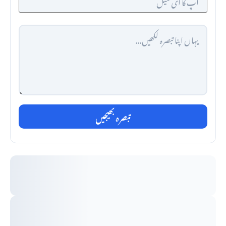
تبصرہ بھیجیں