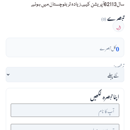
سال62113آپریشن کیے،زیادہ تربلوچستان میں ہوئے
تبصرے
(0)
🌙
0
کل تبصرے
ترتیب:
اپنا تبصرہ لکھیں