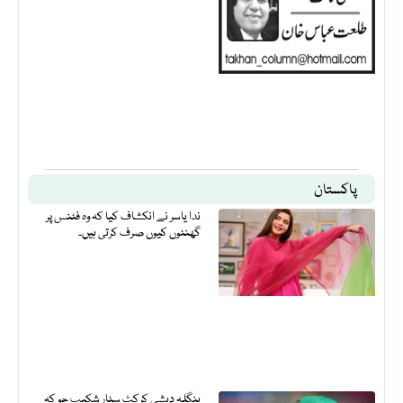
پاکستان
ندا یاسر نے انکشاف کیا کہ وہ فٹنس پر
گھنٹوں کیوں صرف کرتی ہیں۔
بنگلہ دیشی کرکٹ سٹار شکیب جو کہ