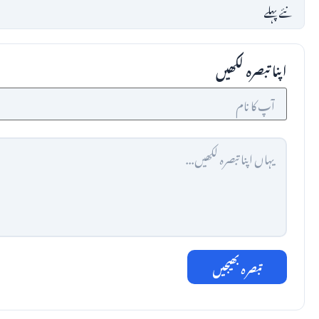
اپنا تبصرہ لکھیں
تبصرہ بھیجیں