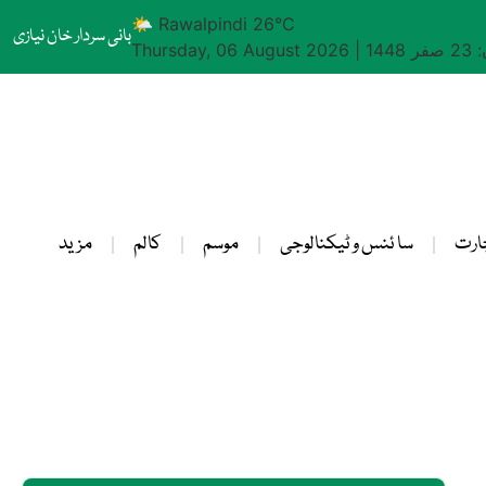
🌤 Rawalpindi 26°C
بانی سردار خان نیازی
1448
|
Thursday, 06 August 2026
ارت
سا ئنس و ٹیکنالوجی
موسم
کالم
مزید