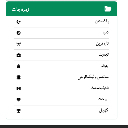
زمرہ جات
پاکستان
دنیا
تازہ ترین
تجارت
جرائم
سائنس و ٹیکنالوجی
انٹرٹینمنٹ
صحت
کھیل