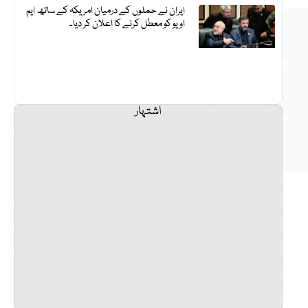
ایران نے حملوں کے درمیان امریکہ کے ساتھ ایم
او یو کو معطل کرنے کا اعلان کر دیا۔
اشتہار