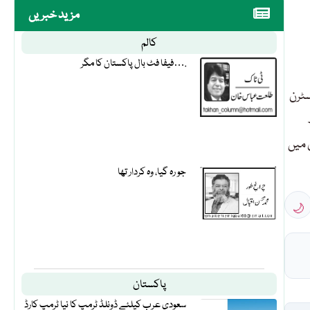
مزید خبریں
کالم
فیفا فٹ بال پاکستان کا مگر….
سٹرن
ں میں
جو رہ گیا، وہ کردار تھا
🌙
پاکستان
سعودی عرب کیلئے ڈونلڈ ٹرمپ کا نیا ٹرمپ کارڈ