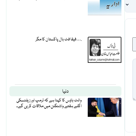
فیفا فٹ بال پاکستان کا مگر….
دنیا
وائٹ ہاؤس کا کہنا ہے کہ ٹرمپ اور زیلنسکی
اگلے ہفتے واشنگٹن میں ملاقات کریں گے۔