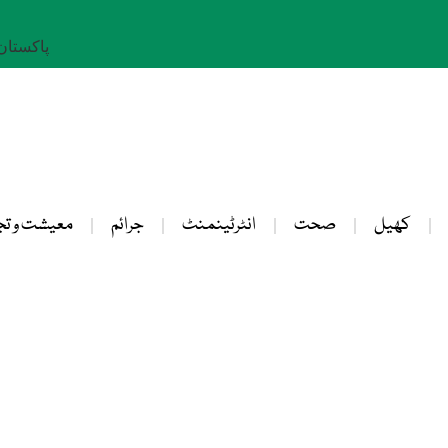
پاکستان: 23 صفر 
کھیل
صحت
انٹرٹینمنٹ
جرائم
معیشت و تج