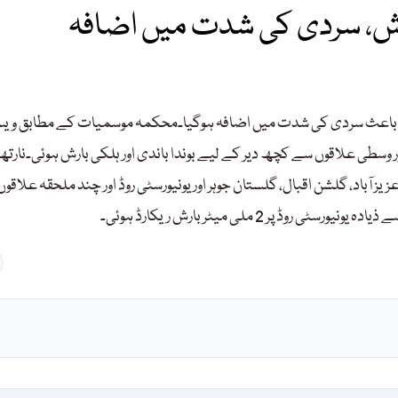
ش، سردی کی شدت میں اضافہ
ش کے باعث سردی کی شدت میں اضافہ ہوگیا۔محکمہ موسمیات کے مطابق وی
وسطی علاقوں سے کچھ دیر کے لیے بوندا باندی اور ہلکی بارش ہوئی۔نارتھ
عزیز آباد، گلشن اقبال، گلستان جوہر اور یونیورسٹی روڈ اور چند ملحقہ علاقو
ر 2 ملی میٹر بارش ریکارڈ ہوئی۔