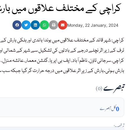
کراچی کے مختلف علاقوں میں بار
Monday, 22 January, 2024
کراچی: شہر قائد کے مختلف علاقوں میں بوندا باندی اور ہلکی بار
ٹرف کے زیر اثر نچلے درجے کے بادلوں کی تشکیل سے شہر کے شمالی اور 
کراچی، سرجانی ٹاؤن، ناظم آباد، ایف بی ایریا، گلشن معمار، عائشہ منزل، 
بارش ہوئی۔بارش کے زیرِ اثر علاقوں میں درجہ حرارت گر گیا جبکہ سب سے ذیادہ یونیورسٹی روڈ پ
تبصرے
(0)
0
کل تبصرے
ترتیب: