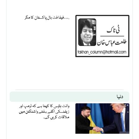
فیفا فٹ بال پاکستان کا مگر….
دنیا
وائٹ ہاؤس کا کہنا ہے کہ ٹرمپ اور
زیلنسکی اگلے ہفتے واشنگٹن میں
ملاقات کریں گے۔