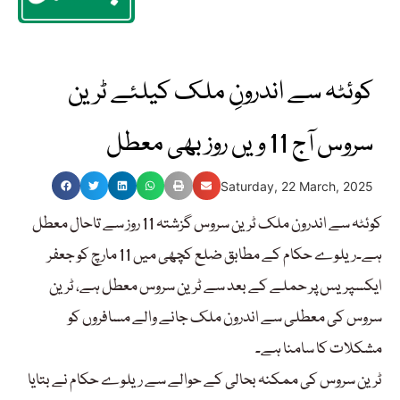
کوئٹہ سے اندرونِ ملک کیلئے ٹرین
سروس آج 11 ویں روز بھی معطل
Saturday, 22 March, 2025
کوئٹہ سے اندرون ملک ٹرین سروس گزشتہ 11 روز سے تاحال معطل
ہے۔ریلوے حکام کے مطابق ضلع کچھی میں 11 مارچ کو جعفر
ایکسپریس پر حملے کے بعد سے ٹرین سروس معطل ہے، ٹرین
سروس کی معطلی سے اندرون ملک جانے والے مسافروں کو
مشکلات کا سامنا ہے۔
ٹرین سروس کی ممکنہ بحالی کے حوالے سے ریلوے حکام نے بتایا