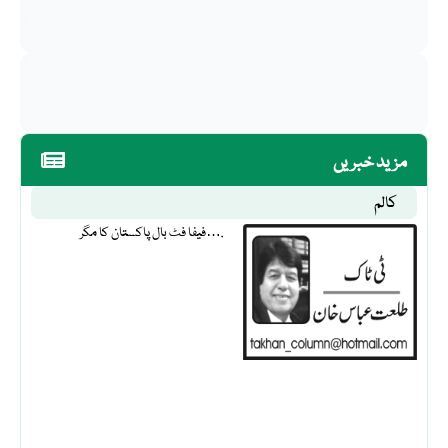
مزید خبریں
کالم
فیفا فٹ بال پاکستان کا مگر….