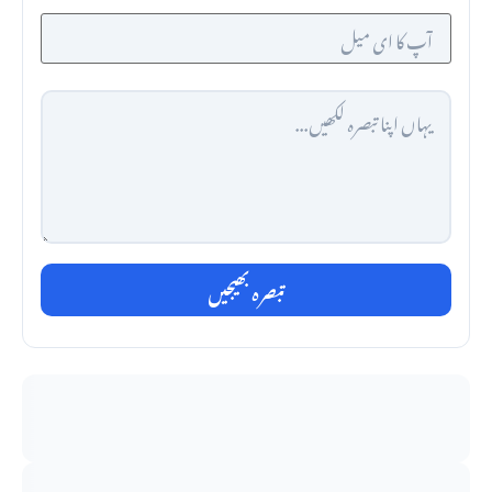
تبصرہ بھیجیں