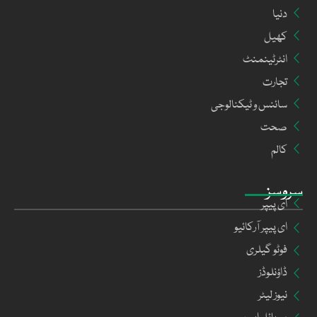
دنیا
کھیل
انٹرٹینمنٹ
تجارت
سائنس و ٹیکنالوجی
صحت
کالم
سروسز
ای پیپر
ای پیپر آرکائیو
فوٹو گیلری
ڈاؤنلوڈز
نیوز لیٹر