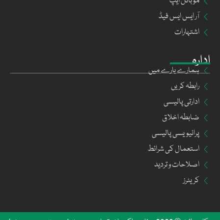
موبائل ایپ
آر ایس ایس فیڈ
اشتہارات
ادارہ
ہمارے بارے میں
رابطہ کریں
ادارتی پالیسی
ضابطہ اخلاق
پرائیویسی پالیسی
استعمال کی شرائط
اصلاحات و تردید
کریئرز