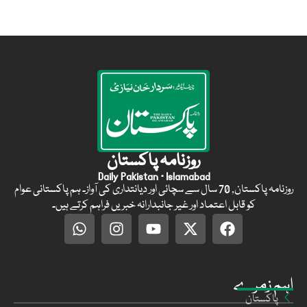
روزنامہ پاکستان
Daily Pakistan · Islamabad
روزنامہ پاکستان, 70 سال سے سچائی اور دیانتداری کی آواز۔ ہم پاکستانی عوام
کو قابل اعتماد اور غیر جانبدارانہ خبریں فراہم کرتے ہیں۔
اہم زمرے
پاکستان