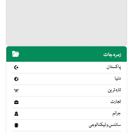
زمرہ جات
پاکستان
دنیا
تازہ ترین
تجارت
جرائم
سائنس و ٹیکنالوجی