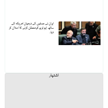
ایران نے حملوں کے درمیان امریکہ کے
ساتھ ایم او یو کو معطل کرنے کا اعلان کر
دیا۔
اشتہار