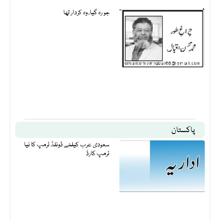
جو رہ گیا، وہ کردار تھا
پاکستان
سعودی عرب کیلئے ڈونلڈ ٹرمپ کا نیا
ٹرمپ کارڈ