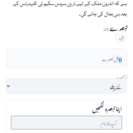
ہے کہ اندرون ملک کے لیے ٹرین سروس سکیورٹی کلیئرنس کے
بعد ہی بحال کی جائے گی۔
تبصرے
(0)
🌙
0
کل تبصرے
ترتیب:
اپنا تبصرہ لکھیں