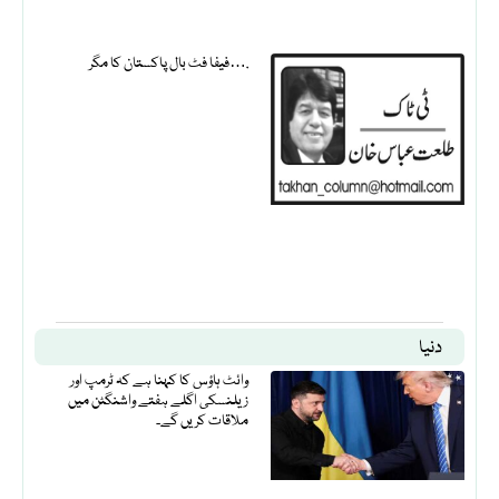
فیفا فٹ بال پاکستان کا مگر….
دنیا
وائٹ ہاؤس کا کہنا ہے کہ ٹرمپ اور
زیلنسکی اگلے ہفتے واشنگٹن میں
ملاقات کریں گے۔