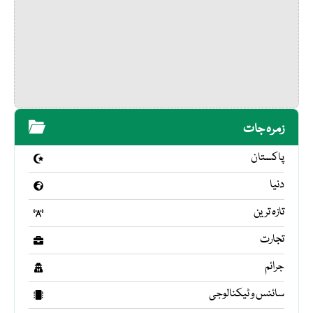
زمرہ جات
پاکستان
دنیا
تازہ ترین
تجارت
جرائم
سائنس و ٹیکنالوجی