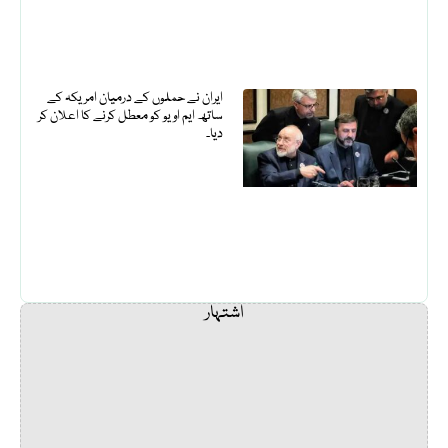
ایران نے حملوں کے درمیان امریکہ کے
ساتھ ایم او یو کو معطل کرنے کا اعلان کر
دیا۔
اشتہار