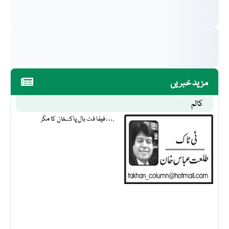
مزید خبریں
کالم
فیفا فٹ بال پاکستان کا مگر….