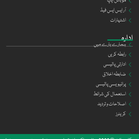
موبائل ایپ
آر ایس ایس فیڈ
اشتہارات
ادارہ
ہمارے بارے میں
رابطہ کریں
ادارتی پالیسی
ضابطہ اخلاق
پرائیویسی پالیسی
استعمال کی شرائط
اصلاحات و تردید
کریئرز