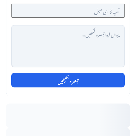
تبصرہ بھیجیں