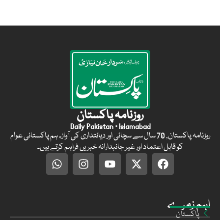
روزنامہ پاکستان
Daily Pakistan · Islamabad
روزنامہ پاکستان, 70 سال سے سچائی اور دیانتداری کی آواز۔ ہم پاکستانی عوام
کو قابل اعتماد اور غیر جانبدارانہ خبریں فراہم کرتے ہیں۔
اہم زمرے
پاکستان