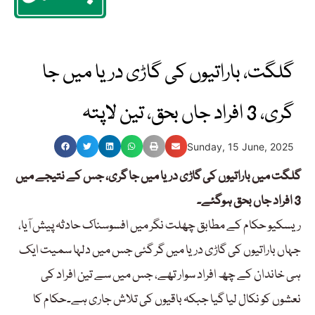
گلگت، باراتیوں کی گاڑی دریا میں جا
گری، 3 افراد جاں بحق، تین لاپتہ
Sunday, 15 June, 2025
گلگت میں باراتیوں کی گاڑی دریا میں جا گری، جس کے نتیجے میں
3 افراد جاں بحق ہوگئے۔
ریسکیو حکام کے مطابق چھلت نگر میں افسوسناک حادثہ پیش آیا،
جہاں باراتیوں کی گاڑی دریا میں گر گئی جس میں دلہا سمیت ایک
ہی خاندان کے چھ افراد سوار تھے، جس میں سے تین افراد کی
نعشوں کو نکال لیا گیا جبکہ باقیوں کی تلاش جاری ہے۔حکام کا