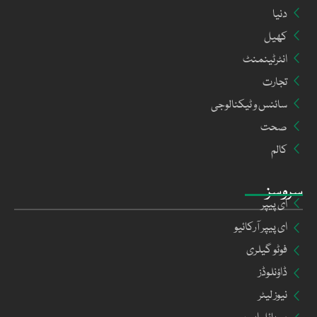
دنیا
کھیل
انٹرٹینمنٹ
تجارت
سائنس و ٹیکنالوجی
صحت
کالم
سروسز
ای پیپر
ای پیپر آرکائیو
فوٹو گیلری
ڈاؤنلوڈز
نیوز لیٹر