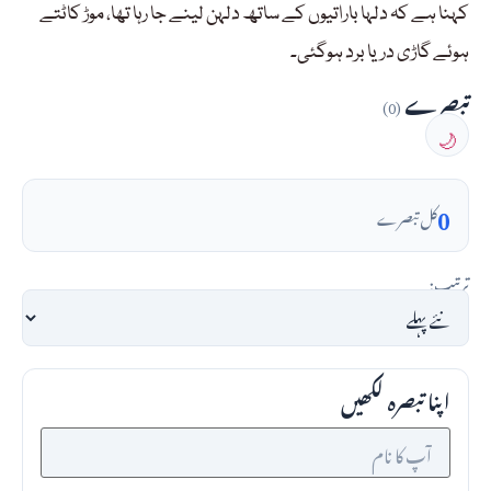
کہنا ہے کہ دلہا باراتیوں کے ساتھ دلہن لینے جا رہا تھا، موڑ کاٹتے
ہوئے گاڑی دریا برد ہوگئی۔
تبصرے
(0)
🌙
0
کل تبصرے
ترتیب:
اپنا تبصرہ لکھیں