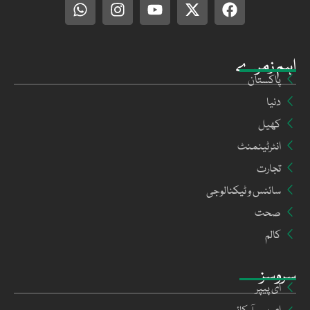
اہم زمرے
پاکستان
دنیا
کھیل
انٹرٹینمنٹ
تجارت
سائنس و ٹیکنالوجی
صحت
کالم
سروسز
ای پیپر