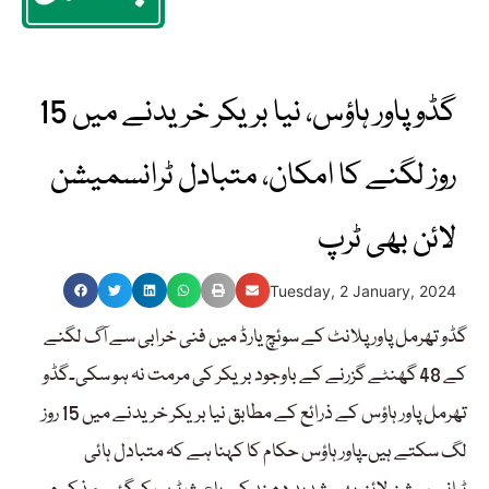
گڈو پاور ہاؤس، نیا بریکر خریدنے میں 15
روز لگنے کا امکان، متبادل ٹرانسمیشن
لائن بھی ٹرپ
Tuesday, 2 January, 2024
گڈو تھرمل پاور پلانٹ کے سوئچ یارڈ میں فنی خرابی سے آگ لگنے
کے 48 گھنٹے گزرنے کے باوجود بریکر کی مرمت نہ ہو سکی۔گڈو
تھرمل پاور ہاؤس کے ذرائع کے مطابق نیا بریکر خریدنے میں 15 روز
لگ سکتے ہیں۔پاور ہاؤس حکام کا کہنا ہے کہ متبادل ہائی