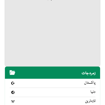
زمرہ جات
پاکستان
دنیا
تازہ ترین