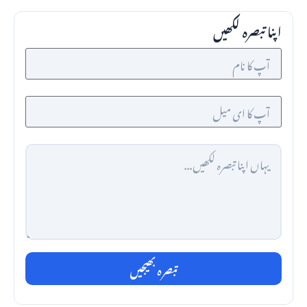
اپنا تبصرہ لکھیں
تبصرہ بھیجیں