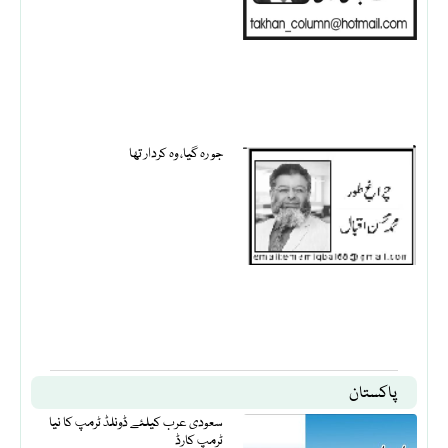
جو رہ گیا، وہ کردار تھا
پاکستان
سعودی عرب کیلئے ڈونلڈ ٹرمپ کا نیا
ٹرمپ کارڈ