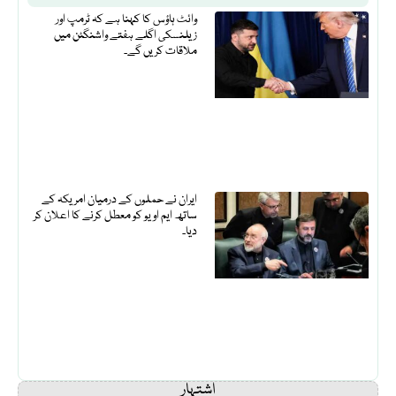
وائٹ ہاؤس کا کہنا ہے کہ ٹرمپ اور
زیلنسکی اگلے ہفتے واشنگٹن میں
ملاقات کریں گے۔
ایران نے حملوں کے درمیان امریکہ کے
ساتھ ایم او یو کو معطل کرنے کا اعلان کر
دیا۔
اشتہار