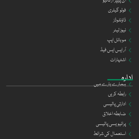
ای پیپر آرکائیو
فوٹو گیلری
ڈاؤنلوڈز
نیوز لیٹر
موبائل ایپ
آر ایس ایس فیڈ
اشتہارات
ادارہ
ہمارے بارے میں
رابطہ کریں
ادارتی پالیسی
ضابطہ اخلاق
پرائیویسی پالیسی
استعمال کی شرائط