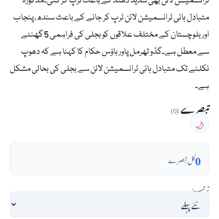
ٹرانسمیشن لائن بھی شدید دھند کے باعث ٹرپ کر گئی۔مذکورہ
متبادل ہائی ٹرانسمیشن لائن ٹرپ کر جانے کے باعث سندھ، پنجاب
اور بلوچستان کے مختلف علاقوں کو بجلی کی فراہمی 5 گھنٹے
سے معطل ہے۔گڈو تھرمل پاور ہاؤس حکام کا کہنا ہے کہ دھوپ
نکلنے تک متبادل ہائی ٹرانسمیشن لائن سے بجلی کی بحالی مشکل
ہے۔
تبصرے
(0)
🌙
0
کل تبصرے
ترتیب: