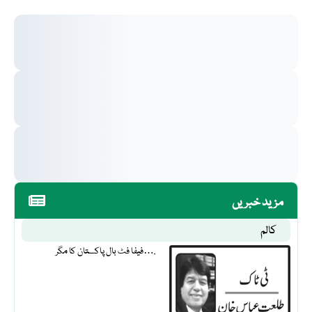
مزید خبریں
کالم
فیفا فٹ بال پاکستان کا مگر….