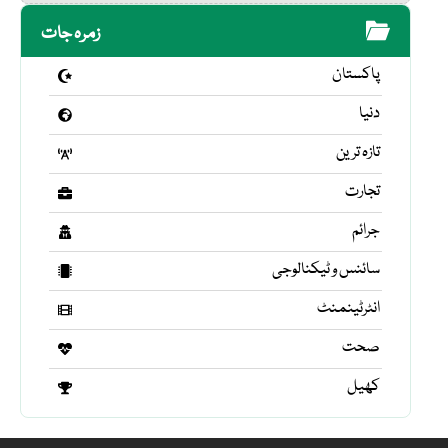
زمرہ جات
پاکستان
دنیا
تازہ ترین
تجارت
جرائم
سائنس و ٹیکنالوجی
انٹرٹینمنٹ
صحت
کھیل