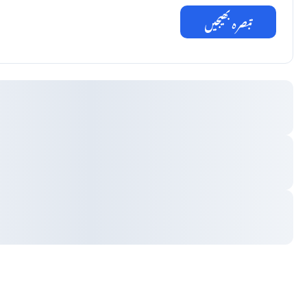
تبصرہ بھیجیں