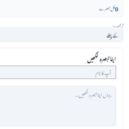
0
کل تبصرے
ترتیب:
اپنا تبصرہ لکھیں