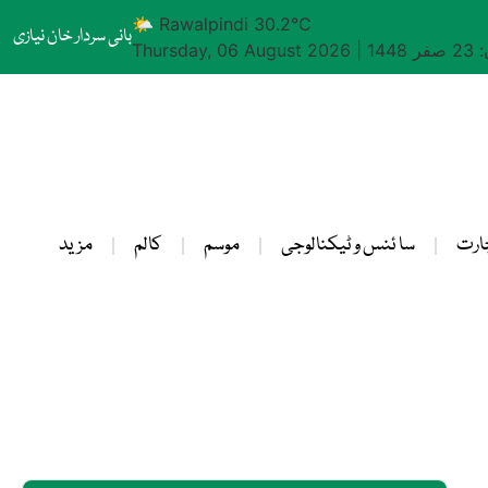
🌤 Rawalpindi 30.2°C
بانی سردار خان نیازی
1448
|
Thursday, 06 August 2026
ارت
سا ئنس و ٹیکنالوجی
موسم
کالم
مزید