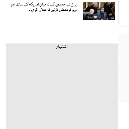
ایران نے حملوں کے درمیان امریکہ کے ساتھ ایم
او یو کو معطل کرنے کا اعلان کر دیا۔
اشتہار