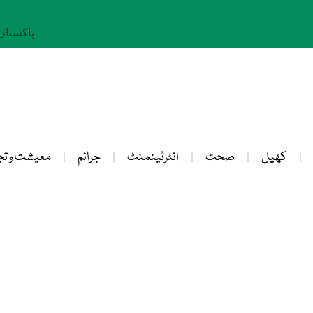
پاکستان: 23 صفر 
کھیل
صحت
انٹرٹینمنٹ
جرائم
معیشت و تج