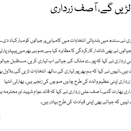
 لڑیں گے، آصف زرداری
ری نے سندھ میں بلدیاتی انتخابات میں کامیابی پر جیالوں کو مبارکباد دی۔
لوں نے بھی شاندار کارکردگی کا مظاہرہ کیا ہے،صوبے بھر میں پیپلزپارٹ
 زرداری نے کہا کہ پورے ملک کے جیالے اب تیاری کریں، مستقبل جیالوں
ہیں۔انہوں نے کہا کہ ہم بھرپور تیاری کے ساتھ انتخابات لڑیں گے،بلاول بھ
و زرداری اپنی عظیم والدہ کی طرح چاروں صوبوں کی زنجیر ہیں، بھارتی انتہا
ی بھارت گئے۔آصف علی زرداری نے کہا کہ قائد عوام شہید اور محترمہ بی
نہیں کہ جیالے بھی اپنی قیادت کی طرح بہادر ہیں۔