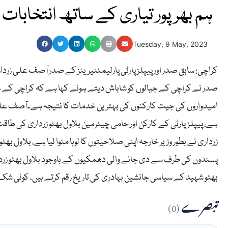
ہم بھرپور تیاری کے ساتھ انتخابات
Tuesday, 9 May, 2023
کراچی: سابق صدر اور پیپلز پارٹی پارلیمنٹیرینز کے صدر آصف علی زردا
صدر نے کراچی کے جیالوں کو شاباش دیتے ہوئے کہا ہے کہ کراچی کے جیا
امیدواروں کی جیت کارکنوں کی بہترین خدمات کا نتیجہ ہے۔آصف علی
ہے، پیپلزپارٹی کے کارکن اور حامی چیئرمین بلاول بھٹو زرداری کی طاقت 
زرداری نے بطور وزیر خارجہ اپنی صلاحیتوں کا لوہا منوا لیا ہے، بلاول بھٹ
پسندوں کی طرف سے دی جانے والی دھمکیوں کے باوجود بلاول بھٹو زردار
بھٹو شہید کے سیاسی جانشین بہادری کی تاریخ رقم کرتے ہیں، کوئی شک 
تبصرے
(0)