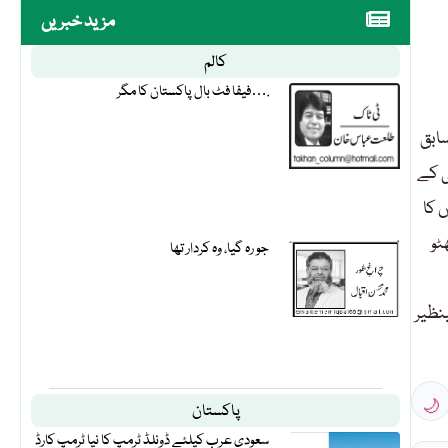
مزید خبریں
کالم
فیفا فٹ بال پاکستان کا مگر….
سابق
ی کے
 کا
ٹو
جو رہ گیا، وہ کردار تھا
نظیر
🌙
پاکستان
سعودی عرب کیلئے ڈونلڈ ٹرمپ کا نیا ٹرمپ کارڈ