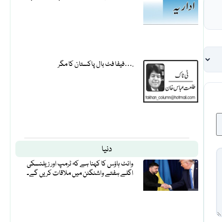
فیفا فٹ بال پاکستان کا مگر….
دنیا
وائٹ ہاؤس کا کہنا ہے کہ ٹرمپ اور زیلنسکی
اگلے ہفتے واشنگٹن میں ملاقات کریں گے۔