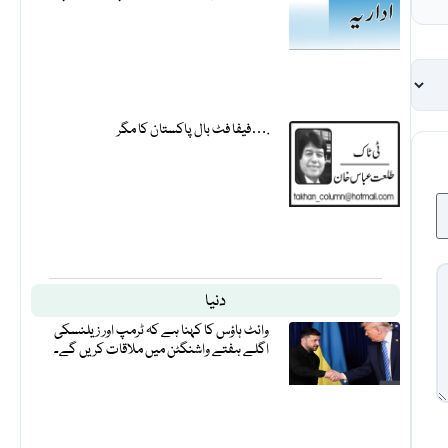
فیفا فٹ بال پاکستان کا مگر….
دنیا
وائٹ ہاؤس کا کہنا ہے کہ ٹرمپ اور زیلنسکی
اگلے ہفتے واشنگٹن میں ملاقات کریں گے۔