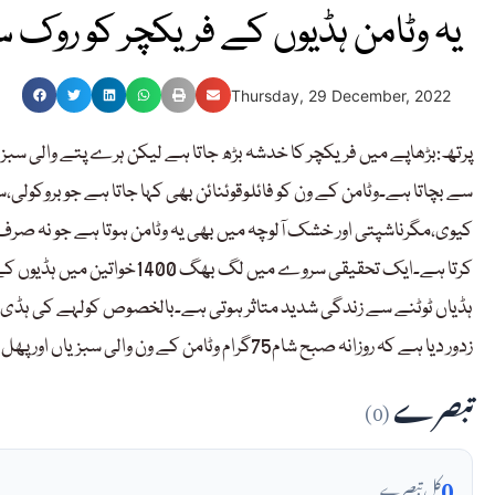
یہ وٹامن ہڈیوں کے فریکچر کو روک 
Thursday, 29 December, 2022
پرتھ:بڑھاپے میں فریکچر کا خدشہ بڑھ جاتا ہے لیکن ہرے پتے والی سبزیو
سے بچاتا ہے۔وٹامن کے ون کو فائلوقوئنائن بھی کہا جاتا ہے جو بروکولی،
کیوی،مگرناشپتی اور خشک آلوچہ میں بھی یہ وٹامن ہوتا ہے جو نہ صرف
کرتا ہے۔ایک تحقیقی سروے میں
ہڈیاں ٹوٹنے سے زندگی شدید متاثر ہوتی ہے۔بالخصوص کولہے کی ہڈی ٹ
زدور دیا ہے کہ روزانہ صبح شام75گرام وٹامن کے ون والی سبزیاں اور پھل کھانا ہی سب سے بہتر عمل ہے۔
تبصرے
(0)
0
کل تبصرے