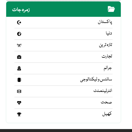
زمرہ جات
پاکستان
دنیا
تازہ ترین
تجارت
جرائم
سائنس و ٹیکنالوجی
انٹرٹینمنٹ
صحت
کھیل