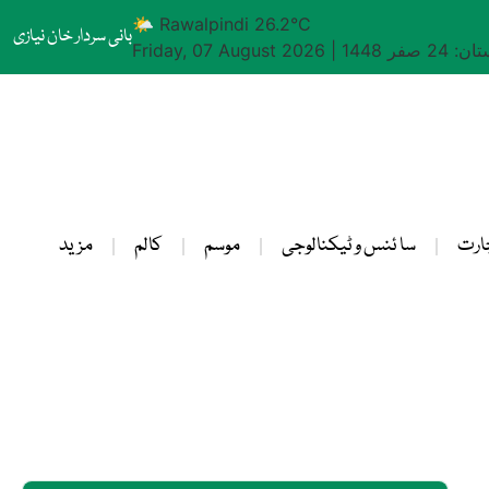
🌤 Rawalpindi 26.2°C
بانی سردار خان نیازی
24 صفر 1448
|
Friday, 07 August 2026
ارت
سا ئنس و ٹیکنالوجی
موسم
کالم
مزید