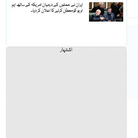
ایران نے حملوں کے درمیان امریکہ کے ساتھ ایم
او یو کو معطل کرنے کا اعلان کر دیا۔
اشتہار