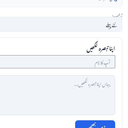
ترتیب:
اپنا تبصرہ لکھیں
تبصرہ بھیجیں