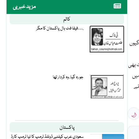
مزید خبریں
کالم
فیفا فٹ بال پاکستان کا مگر….
گیوں
ت بھی
 میں
جو رہ گیا، وہ کردار تھا
نے
🌙
پاکستان
سعودی عرب کیلئے ڈونلڈ ٹرمپ کا نیا ٹرمپ کارڈ