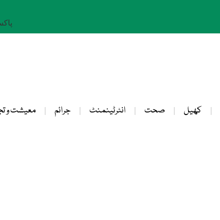
پاکستان: 
کھیل
صحت
انٹرٹینمنٹ
جرائم
معیشت و تج