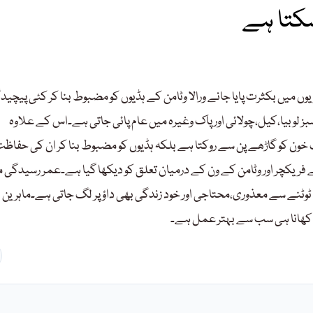
سکتا ہے
ں میں بکثرت پایا جانے ورالا وٹامن کے ہڈیوں کو مضبوط بنا کر کئی پیچید
سبز لوبیا،کیل،چولائی اور پاک وغیرہ میں عام پائی جاتی ہے۔اس کے علاوہ
 خون کو گاڑھے پن سے روکتا ہے بلکہ ہڈیوں کو مضبوط بنا کر ان کی حفاظ
 لگ بھگ 1400خواتین میں ہڈیوں کے فریکچر اور وٹامن کے ون کے درمیان تعلق کو دیکھا گیا ہے۔عمر رسیدگی
وٹنے سے معذوری،محتاجی اور خود زندگی بھی داؤ پر لگ جاتی ہے۔ماہرین 