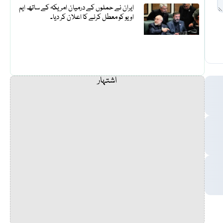
ایران نے حملوں کے درمیان امریکہ کے ساتھ ایم
او یو کو معطل کرنے کا اعلان کر دیا۔
اشتہار