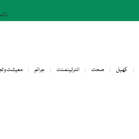
پاکستان: 
کھیل
صحت
انٹرٹینمنٹ
جرائم
معیشت و تج