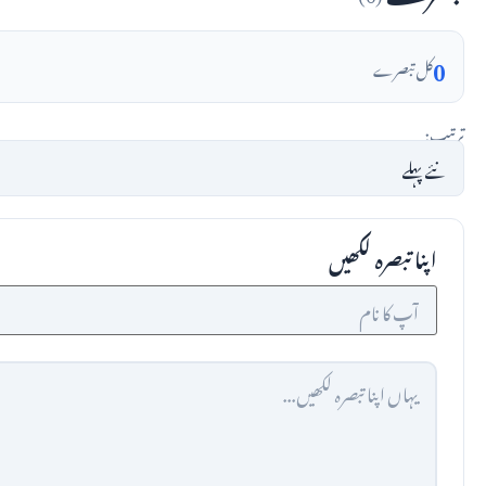
0
کل تبصرے
ترتیب:
اپنا تبصرہ لکھیں