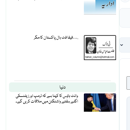
فیفا فٹ بال پاکستان کا مگر….
دنیا
وائٹ ہاؤس کا کہنا ہے کہ ٹرمپ اور زیلنسکی
اگلے ہفتے واشنگٹن میں ملاقات کریں گے۔