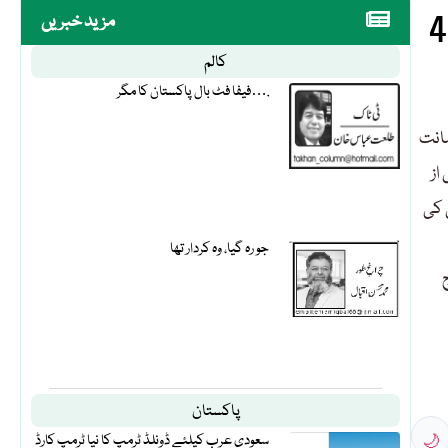
مزید خبریں
کالم
فیفا فٹ بال پاکستان کا مگر….
عمر ایوب کی تمام 9 کیسز میں ضمانت
ضمانت قبل از
 کی
جو رہ گیا، وہ کردار تھا
پاکستان
🌙
سعودی عرب کیلئے ڈونلڈ ٹرمپ کا نیا ٹرمپ کارڈ