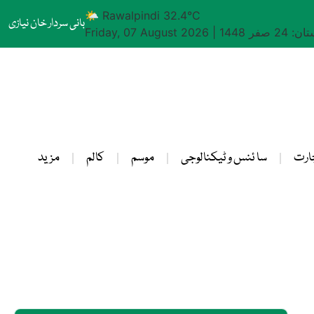
🌤 Rawalpindi 32.4°C
بانی سردار خان نیازی
24 صفر 1448
|
Friday, 07 August 2026
ارت
سا ئنس و ٹیکنالوجی
موسم
کالم
مزید