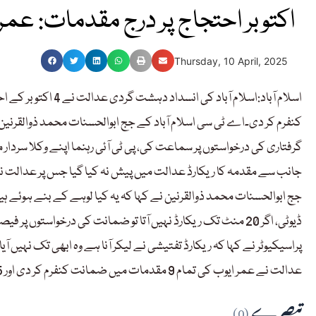
4 اکتوبر احتجاج پر درج مقدمات: عمر ایوب کی 9 کیسز م
Thursday, 10 April, 2025
گرفتاری کی درخواستوں پر سماعت کی، پی ٹی آئی رہنما اپنے وکلا سر
جانب سے مقدمہ کا ریکارڈ عدالت میں پیش نہ کیا گیا جس پر عدالت نے 
جج ابوالحسنات محمد ذوالقرنین نے کہا کہ یہ کیا لوہے کے بنے ہوئے ہیں
ڈیوٹی، اگر 20 منٹ تک ریکارڈ نہیں آتا تو ضمانت کی درخواستوں پر فیصلہ کروں گا۔
پراسیکیوٹر نے کہا کہ ریکارڈ تفتیشی نے لیکر آنا ہے وہ ابھی تک نہیں آیا،
عدالت نے عمر ایوب کی تمام 9 مقدمات میں ضمانت کنفرم کر دی اور 5،5 ہزار روپے کے مچلکوں کی عوض ضمانت کی درخواستیں منظور کیں۔
تبصرے
(0)