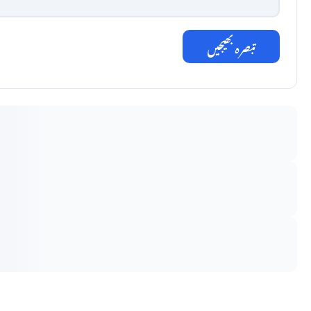
تبصرہ بھیجیں