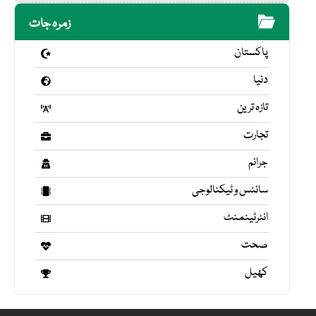
زمرہ جات
پاکستان
دنیا
تازہ ترین
تجارت
جرائم
سائنس و ٹیکنالوجی
انٹرٹینمنٹ
صحت
کھیل