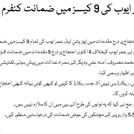
یں ضمانت کنفرم
اسلام آباد:اسلام آباد کی انسداد دہشت گردی عدالت نے 4 اکتوبر کے احتجاج پر درج مقدمات میں اپوزیشن لیڈر 
کنفرم کر دی۔اے ٹی سی اسلام آباد کے جج ابوالحسنات محمد ذوالقرنین نے عمر ایوب کیخلاف 4 اکتوبر احتجاج پر درج 9 مقدمات میں 
دار محمد مصروف، آمنہ علی ودیگر کے ہمراہ عدالت میں پیش ہوئے۔تفتیشی
اظہارِ برہمی کیا۔
، ریکارڈ ہی نہیں آتا، جب ریکارڈ کا کہیں تو کبھی کوئی بہانہ کبھی احتجاج
 جج نے کہا کہ یہ نوابوں کی طرح آتے ہیں میں ان کا ملازم نہیں ہوں۔