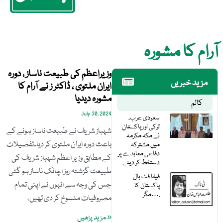
آرام کا مشورہ
وزیراعظم کی طبیعت ناساز ، دورہ
مزید خبریں
ایران ملتوی ، ڈاکٹر ز نے آرام کا
مشورہ دیدیا
کالم
July 30, 2024
سعودی عرب،
ترکی اور پاکستان
شہباز شریف نے طبیعت ناساز ہونے کے
نے مکہ مکرمہ
باعث دورہ ایران ملتوی کر دیا۔تفصیلات
میں مشترکہ
دفاعی معاہدے پر
کے مطابق وزیر اعظم شہباز شریف کی
دستخط کر دیئے۔
طبیعت گزشتہ روز اچانک ناساز ہو گئی
فیفا فٹ بال
جس کی وجہ سے انہوں نے اپنی تمام
پاکستان کا
مگر….
مصروفیات منسوخ کر دی تھیں،
« مزید پڑھیں