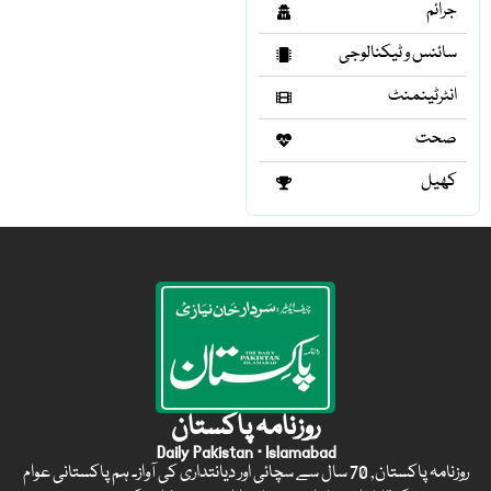
جرائم
سائنس و ٹیکنالوجی
انٹرٹینمنٹ
صحت
کھیل
روزنامہ پاکستان
Daily Pakistan · Islamabad
روزنامہ پاکستان, 70 سال سے سچائی اور دیانتداری کی آواز۔ ہم پاکستانی عوام