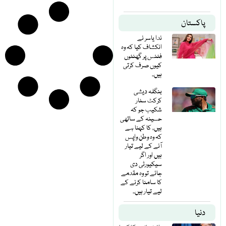
پاکستان
ندا یاسر نے
انکشاف کیا کہ وہ
فٹنس پر گھنٹوں
کیوں صرف کرتی
ہیں۔
بنگلہ دیشی
کرکٹ سٹار
شکیب جو کہ
حسینہ کے ساتھی
ہیں، کا کہنا ہے
کہ وہ وطن واپس
آنے کے لیے تیار
ہیں اور اگر
سیکیورٹی دی
جائے تو وہ مقدمے
کا سامنا کرنے کے
لیے تیار ہیں۔
دنیا