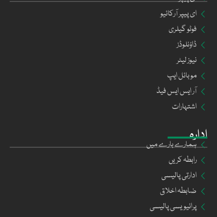
ای پیپر آرکائیو
فوٹو گیلری
ڈاؤنلوڈز
نیوز لیٹر
موبائل ایپ
آر ایس ایس فیڈ
اشتہارات
ادارہ
ہمارے بارے میں
رابطہ کریں
ادارتی پالیسی
ضابطہ اخلاق
پرائیویسی پالیسی