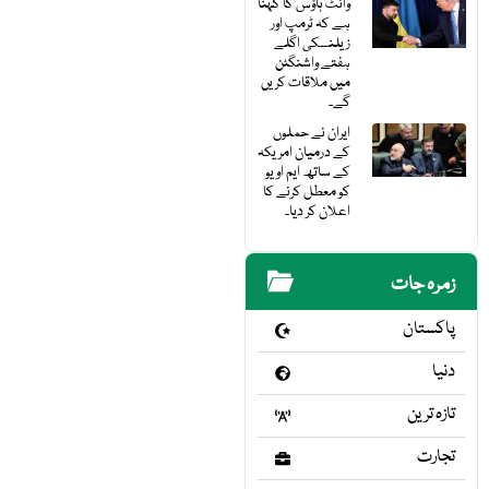
وائٹ ہاؤس کا کہنا
ہے کہ ٹرمپ اور
زیلنسکی اگلے
ہفتے واشنگٹن
میں ملاقات کریں
گے۔
ایران نے حملوں
کے درمیان امریکہ
کے ساتھ ایم او یو
کو معطل کرنے کا
اعلان کر دیا۔
زمرہ جات
پاکستان
دنیا
تازہ ترین
تجارت