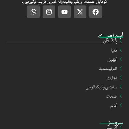
کو قابل اعتماد اور غیر جانبدارانہ خبریں فراہم کرتے ہیں۔
اہم زمرے
پاکستان
دنیا
کھیل
انٹرٹینمنٹ
تجارت
سائنس و ٹیکنالوجی
صحت
کالم
سروسز
ای پیپر