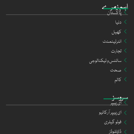
اہم زمرے
پاکستان
دنیا
کھیل
انٹرٹینمنٹ
تجارت
سائنس و ٹیکنالوجی
صحت
کالم
سروسز
ای پیپر
ای پیپر آرکائیو
فوٹو گیلری
ڈاؤنلوڈز