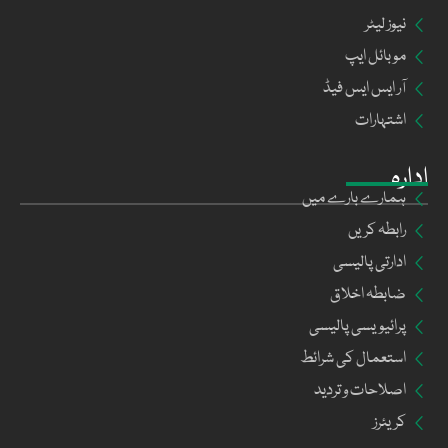
نیوز لیٹر
موبائل ایپ
آر ایس ایس فیڈ
اشتہارات
ادارہ
ہمارے بارے میں
رابطہ کریں
ادارتی پالیسی
ضابطہ اخلاق
پرائیویسی پالیسی
استعمال کی شرائط
اصلاحات و تردید
کریئرز