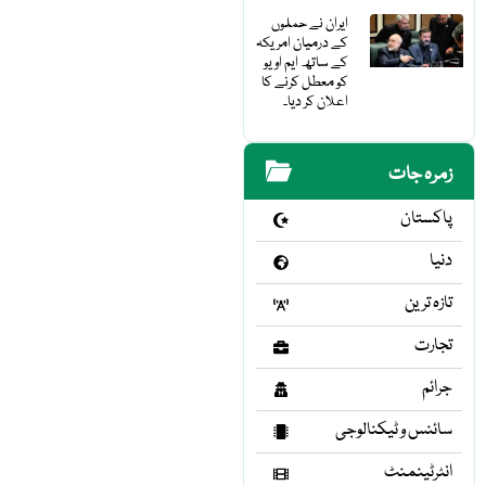
ایران نے حملوں
کے درمیان امریکہ
کے ساتھ ایم او یو
کو معطل کرنے کا
اعلان کر دیا۔
زمرہ جات
پاکستان
دنیا
تازہ ترین
تجارت
جرائم
سائنس و ٹیکنالوجی
انٹرٹینمنٹ