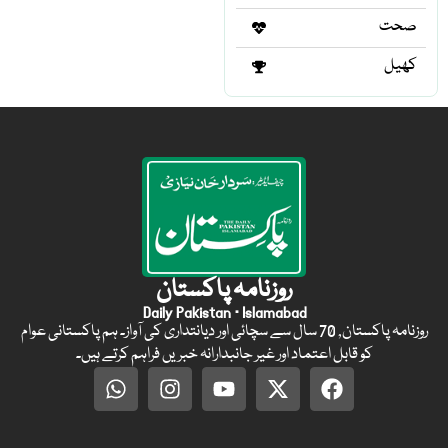
صحت
کھیل
روزنامہ پاکستان
Daily Pakistan · Islamabad
روزنامہ پاکستان, 70 سال سے سچائی اور دیانتداری کی آواز۔ ہم پاکستانی عوام
کو قابل اعتماد اور غیر جانبدارانہ خبریں فراہم کرتے ہیں۔