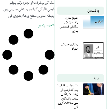
سفارتی پیشرفت اور بہتر ہوتے ہوئے
قومی تاثر کی کہانیاں سنائی جا رہی ہیں،
پاکستان
جبکہ اندرونی سطح پر عام شہری کی
خلیج تنازع،
پاکستان کی
« مزید پڑھیں
سفارتی کوششیں
جاری
رواداری امن کی
بنیاد!
دنیا
وائٹ ہاؤس کا کہنا
ہے کہ ٹرمپ اور
زیلنسکی اگلے
ہفتے واشنگٹن
میں ملاقات کریں
گے۔