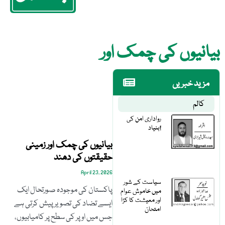
بیانیوں کی چمک اور
مزید خبریں
کالم
رواداری امن کی
بنیاد!
بیانیوں کی چمک اور زمینی
حقیقتوں کی دھند
April 23, 2026
سیاست کے شور
پاکستان کی موجودہ صورتحال ایک
میں خاموش عوام
اور معیشت کا کڑا
ایسے تضاد کی تصویر پیش کرتی ہے
امتحان
جس میں اوپر کی سطح پر کامیابیوں،