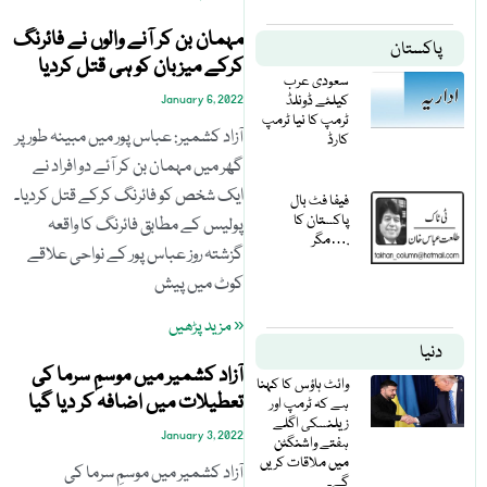
مہمان بن کر آنے والوں نے فائرنگ
پاکستان
کرکے میزبان کو ہی قتل کردیا
سعودی عرب
کیلئے ڈونلڈ
January 6, 2022
ٹرمپ کا نیا ٹرمپ
آزاد کشمیر: عباس پور میں مبینہ طور پر
کارڈ
گھر میں مہمان بن کر آئے دو افراد نے
ایک شخص کو فائرنگ کرکے قتل کردیا۔
فیفا فٹ بال
پاکستان کا
پولیس کے مطابق فائرنگ کا واقعہ
مگر….
گزشتہ روز عباس پور کے نواحی علاقے
کوٹ میں پیش
« مزید پڑھیں
دنیا
آزاد کشمیر میں موسمِ سرما کی
وائٹ ہاؤس کا کہنا
تعطیلات میں اضافہ کر دیا گیا
ہے کہ ٹرمپ اور
زیلنسکی اگلے
January 3, 2022
ہفتے واشنگٹن
میں ملاقات کریں
آزاد کشمیر میں موسمِ سرما کی
گے۔