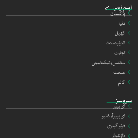
اہم زمرے
پاکستان
دنیا
کھیل
انٹرٹینمنٹ
تجارت
سائنس و ٹیکنالوجی
صحت
کالم
سروسز
ای پیپر
ای پیپر آرکائیو
فوٹو گیلری
ڈاؤنلوڈز