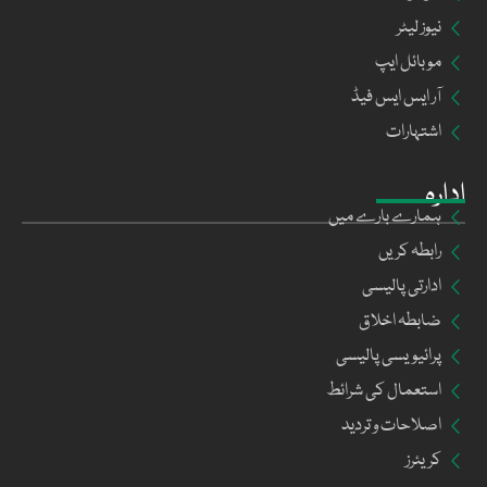
نیوز لیٹر
موبائل ایپ
آر ایس ایس فیڈ
اشتہارات
ادارہ
ہمارے بارے میں
رابطہ کریں
ادارتی پالیسی
ضابطہ اخلاق
پرائیویسی پالیسی
استعمال کی شرائط
اصلاحات و تردید
کریئرز