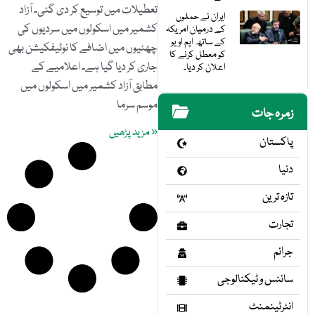
تعطیلات میں توسیع کر دی گئی۔ آزاد
ایران نے حملوں
کشمیر میں اسکولوں میں سردیوں کی
کے درمیان امریکہ
کے ساتھ ایم او یو
چھٹیوں میں اضافے کا نوٹیفکیشن بھی
کو معطل کرنے کا
جاری کر دیا گیا ہے۔ اعلامیے کے
اعلان کر دیا۔
مطابق آزاد کشمیر میں اسکولوں میں
موسم سرما
زمرہ جات
« مزید پڑھیں
پاکستان
دنیا
تازہ ترین
تجارت
جرائم
سائنس و ٹیکنالوجی
انٹرٹینمنٹ