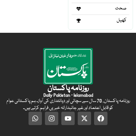
صحت
کھیل
روزنامہ پاکستان
Daily Pakistan · Islamabad
روزنامہ پاکستان, 70 سال سے سچائی اور دیانتداری کی آواز۔ ہم پاکستانی عوام
کو قابل اعتماد اور غیر جانبدارانہ خبریں فراہم کرتے ہیں۔