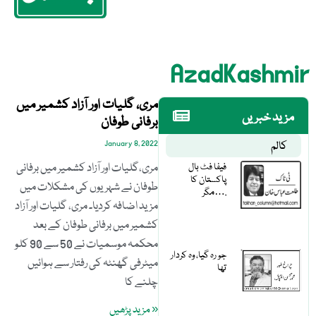
AzadKashmir
مری، گلیات اور آزاد کشمیر میں
مزید خبریں
برفانی طوفان
کالم
January 8, 2022
فیفا فٹ بال
مری،گلیات اور آزاد کشمیر میں برفانی
پاکستان کا
طوفان نے شہریوں کی مشکلات میں
مگر….
مزید اضافہ کردیا۔ مری، گلیات اور آزاد
کشمیر میں برفانی طوفان کے بعد
محکمہ موسمیات نے 50 سے 90 کلو
جو رہ گیا، وہ کردار
میٹرفی گھنٹہ کی رفتار سے ہوائیں
تھا
چلنے کا
« مزید پڑھیں