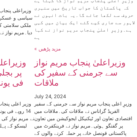
وزیرِ اعلیٰ پنجاب مریم نواز کا کہنا ہے
کہ پاکستان کا جواب تاریخ میں سنہری
وزیراعلی پنجاب
حروف سے لکھا جائے گا۔یہ بات انہوں نے
سیاسی و عسکری
لاہور سے جاری کیے گئے ایک بیان میں کہی
ملکی سلامتی کے
ہے۔وزیرِ اعلیٰ پنجاب مریم نواز نے کہا
دیا۔مریم نواز ن
ہے
« مزید پڑھیں
وزیراعلیٰ پنجاب مریم نواز
وزیراعل
سے جرمنی کے سفیر کی
ملاقات
فی یون
July 24, 2024
وزیرِ اعلی پنجاب مریم نواز سے جرمنی کے سفیر
وزیر اعلی پنجا
الفریڈ گراناس نے ملاقات کی۔ملاقات میں
14 روپے فی ی
اقتصادی تعاون اور ٹیکنیکل ایجوکیشن میں تعاون
نے مریم نواز کی 
پر گفتگو ہوئی۔مریم نواز نے فرینکفرٹ میں
پاکستانی قونصل خانے پر حملہ کرنے والوں کے