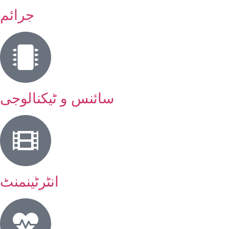
جرائم
سائنس و ٹیکنالوجی
انٹرٹینمنٹ