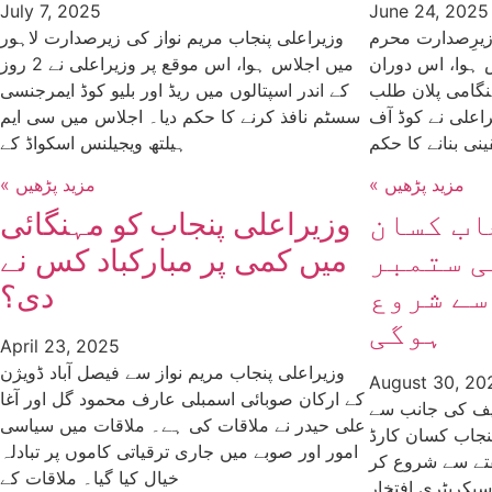
July 7, 2025
June 24, 2025
زیرِصدارت محرم
وزیراعلی پنجاب مریم نواز کی زیرصدارت لاہور
س ہوا، اس دوران
میں اجلاس ہوا، اس موقع پر وزیراعلی نے 2 روز
نگامی پلان طلب
کے اندر اسپتالوں میں ریڈ اور بلیو کوڈ ایمرجنسی
اعلی نے کوڈ آف
سسٹم نافذ کرنے کا حکم دیا۔ اجلاس میں سی ایم
نی بنانے کا حکم
ہیلتھ ویجیلنس اسکواڈ کے
« مزید پڑھیں
« مزید پڑھیں
اب کسان
وزیراعلی پنجاب کو مہنگائی
ی ستمبر
میں کمی پر مبارکباد کس نے
سے شروع
دی؟
ہوگی
April 23, 2025
وزیراعلی پنجاب مریم نواز سے فیصل آباد ڈویژن
August 30, 20
کے ارکان صوبائی اسمبلی عارف محمود گل اور آغا
ریف کی جانب سے
علی حیدر نے ملاقات کی ہے۔ ملاقات میں سیاسی
پنجاب کسان کارڈ
امور اور صوبے میں جاری ترقیاتی کاموں پر تبادلہ
تے سے شروع کر
خیال کیا گیا۔ ملاقات کے
یکریٹری افتخار