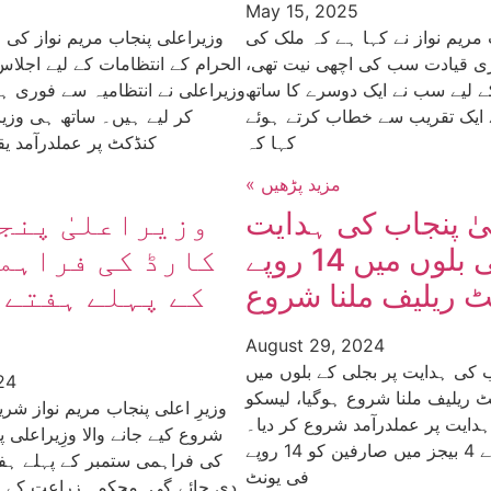
May 15, 2025
 مریم نواز نے کہا ہے کہ ملک کی
وزیراعلی پنجاب مریم نواز کی 
 قیادت سب کی اچھی نیت تھی،
الحرام کے انتظامات کے لیے اجلا
 لیے سب نے ایک دوسرے کا ساتھ
وزیراعلی نے انتظامیہ سے فوری ہ
ے ایک تقریب سے خطاب کرتے ہوئے
کر لیے ہیں۔ ساتھ ہی وزیر
کہا کہ
کنڈکٹ پر عملدرآمد یقی
« مزید پڑھیں
یٰ پنجاب کی ہدایت
وزیراعلیٰ پنج
پر بجلی بلوں میں 14 روپے
کارڈ کی فراہم
ٹ ریلیف ملنا شروع
کے پہلے ہفتے 
August 29, 2024
ب کی ہدایت پر بجلی کے بلوں میں
24
ونٹ ریلیف ملنا شروع ہوگیا، لیسکو
وزیرِ اعلی پنجاب مریم نواز ش
ہدایت پر عملدرآمد شروع کر دیا۔
شروع کیے جانے والا وزِیراعلی 
لیسکو کے پہلے 4 بیجز میں صارفین کو 14 روپے
کی فراہمی ستمبر کے پہلے ہف
فی یونٹ
دی جائے گی۔محکمہ زراعت کے س