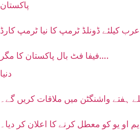
پاکستان
ب کیلئے ڈونلڈ ٹرمپ کا نیا ٹرمپ کارڈ
فیفا فٹ بال پاکستان کا مگر….
دنیا
ے ہفتے واشنگٹن میں ملاقات کریں گے۔
م او یو کو معطل کرنے کا اعلان کر دیا۔