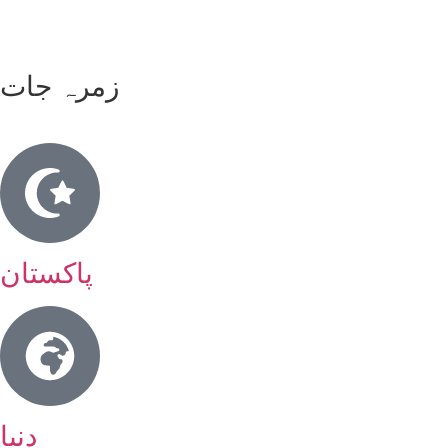
زمرہ جات
پاکستان
دنیا