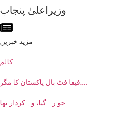
وزیراعلیٰ پنجاب
مزید خبریں
کالم
فیفا فٹ بال پاکستان کا مگر….
جو رہ گیا، وہ کردار تھا