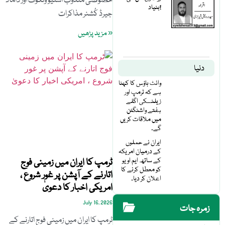
خصوصی مندوب اسٹیو وٹکوف اور داماد
بنیاد!
جیرڈ کُشنر مذاکرات
« مزید پڑھیں
دنیا
وائٹ ہاؤس کا کہنا
ہے کہ ٹرمپ اور
زیلنسکی اگلے
ہفتے واشنگٹن
میں ملاقات کریں
گے۔
ایران نے حملوں
کے درمیان امریکہ
کے ساتھ ایم او یو
ٹرمپ کا ایران میں زمینی فوج
کو معطل کرنے کا
اتارنے کے آپشن پر غور شروع ،
اعلان کر دیا۔
امریکی اخبار کا دعویٰ
July 16, 2026
زمرہ جات
ٹرمپ کا ایران میں زمینی فوج اتارنے کے