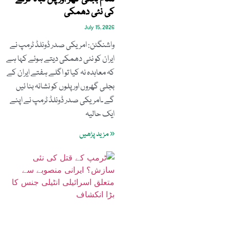
کی نئی دھمکی
July 15, 2026
واشنگٹن: امریکی صدر ڈونلڈ ٹرمپ نے
ایران کو نئی دھمکی دیتے ہوئے کہا ہے
کہ معاہدہ نہ کیا تو اگلے ہفتے ایران کے
بجلی گھروں اور پلوں کو نشانہ بنا ئیں
گے ۔امریکی صدر ڈونلڈ ٹرمپ نے اپنے
ایک حالیہ
« مزید پڑھیں