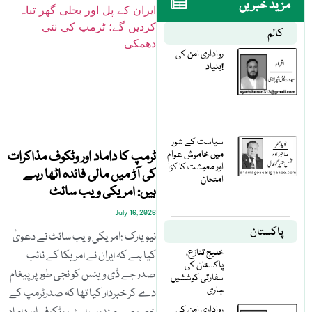
مزید خبریں
کالم
رواداری امن کی
بنیاد!
سیاست کے شور
میں خاموش عوام
ٹرمپ کا داماد اور وٹکوف مذاکرات
اور معیشت کا کڑا
کی آڑ میں مالی فائدہ اٹھا رہے
امتحان
ہیں: امریکی ویب سائٹ
July 16, 2026
پاکستان
نیویارک :امریکی ویب سائٹ نے دعویٰ
خلیج تنازع،
کیا ہے کہ ایران نے امریکا کے نائب
پاکستان کی
صدر جے ڈی وینس کو نجی طور پر پیغام
سفارتی کوششیں
جاری
دے کر خبردار کیا تھا کہ صدرٹرمپ کے
رواداری امن کی