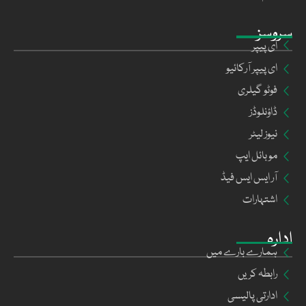
سروسز
ای پیپر
ای پیپر آرکائیو
فوٹو گیلری
ڈاؤنلوڈز
نیوز لیٹر
موبائل ایپ
آر ایس ایس فیڈ
اشتہارات
ادارہ
ہمارے بارے میں
رابطہ کریں
ادارتی پالیسی