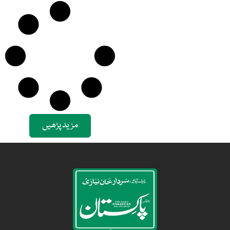
مزید پڑھیں