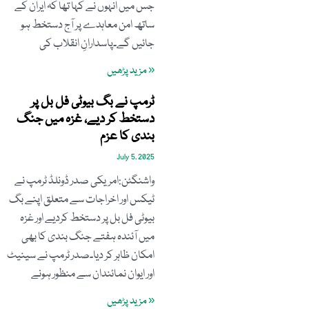
جس میں انہوں نے کہا تھا کہ ایران کے
ساتھ امن معاہدے پر آج دستخط ہو
جائیں گے۔پاسدارانِ انقلاب کی
« مزید پڑھیں
ٹرمپ نے بگ بیوٹی فل بل پر
دستخط کر دیے، غزہ میں جنگ
بندی کا عزم
July 5, 2025
واشنگٹن:امریکی صدر ڈونلڈ ٹرمپ نے
ٹیکس اور اخراجات سے متعلق اپنے بگ
بیوٹی فل بل پر دستخط کردیے اور غزہ
میں آئندہ ہفتے جنگ بندی کا بھی
امکان ظاہر کر دیا۔صدر ٹرمپ نے سینیٹ
اور ایوان نمائندان سے منظور ہونے
« مزید پڑھیں