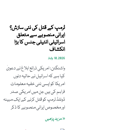
ٹرمپ کے قتل کی نئی سازش؟
ایرانی منصوبے سے متعلق
اسرائیلی انٹیلی جنس کا بڑا
انکشاف
July 10, 2026
واشنگٹن: امریکی ذرائع ابلاغ نے دعویٰ
کیا ہے کہ اسرائیل نے حالیہ دنوں
امریکا کو ایسی نئی خفیہ معلومات
فراہم کی ہیں جن میں امریکی صدر
ڈونلڈ ٹرمپ کو قتل کرنے کے ایک مبینہ
اور مخصوص ایرانی منصوبے کا ذکر
« مزید پڑھیں