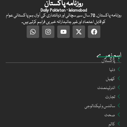
روزنامہ پاکستان
Daily Pakistan · Islamabad
روزنامہ پاکستان, 70 سال سے سچائی اور دیانتداری کی آواز۔ ہم پاکستانی عوام
کو قابل اعتماد اور غیر جانبدارانہ خبریں فراہم کرتے ہیں۔
اہم زمرے
پاکستان
دنیا
کھیل
انٹرٹینمنٹ
تجارت
سائنس و ٹیکنالوجی
صحت
کالم