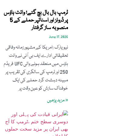
ٹرمپ بال بال بچ گئے؛ وائٹ ہاؤس
پر ڈرونز اور اسنائپر حملے کے 5
منصوبہ ساز گرفتار
June 17, 2026
نیویارک :امریکا کے مشہور زمانہ وفاقی
تحقیقاتی ادارے ایف بی آئی نے وائٹ
ہاؤس میں منعقد ہونے والی UFC فریڈم
250 اور ٹرمپ کی سالگری کی تقریب پر
مبینہ دہشت گرد حملے کی ایک
خوفناک سازش کو عین وقت پر
« مزید پڑھیں