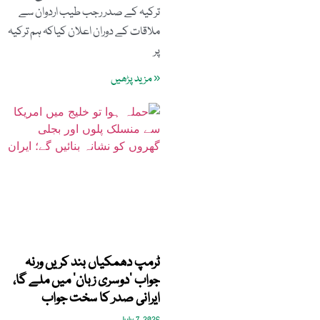
ترکیہ کے صدر رجب طیب اردوان سے
ملاقات کے دوران اعلان کیاکہ ہم ترکیہ
پر
« مزید پڑھیں
ٹرمپ دھمکیاں بند کریں ورنہ
جواب ’دوسری زبان‘ میں ملے گا،
ایرانی صدر کا سخت جواب